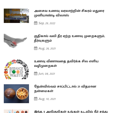
அசைவ உணவு வரலாற்றின் சிகரம் மதுரை
முனியாண்டி விலாஸ்
Sep, 29, 2022
குதிகால் வலி தீர ஏற்ற உணவு முறைகளும்,
தீர்வுகளும்
Aug, 26, 2021
உணவு வீணாவதை தவிர்க்க சில எளிய
வழிமுறைகள்
Jun, 08, 2021
தேன்வில்வம் சாப்பிட்டால் 21 விதமான
நன்மைகள்
Aug, 10, 2021
து
இந்த 5 அறிகுறிகள் உங்கள் உடலில் நீர் சத்து