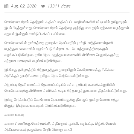
Aug, 02, 2020
13311 views
கொரோனா நோய் தொற்றால் அதிகம் பாதிகப்பட்ட மாநிலங்களின் பட்டியலில் தமிழகமும்
இடம் பிடித்துள்ளது. கொரோனா நோய் தொற்றை முற்றிலுமாக தடுப்பதற்கான மருந்துகள்
எதுவும் இன்னும் கண்டுபிடிக்கப்படவில்லை.
கொரோனாவின் தாக்கத்தை குறைக்க நோய் எதிர்ப்பு சக்தி மாத்திரைகள்தான்
மருத்துவமனைகளில் வழங்கப்படுகின்றன. கூடவே சத்து மாத்திரைகளும்
வழங்கப்படுகின்றன. தவிர அரசு மருத்துவமனைகளில் சிகிச்சை பெறுவர்களுக்கு
சத்தான உணவுகள் வழங்கப்படுகின்றன.
இப்போது தமிழகத்தில் சித்தமருத்துவ முறையிலும் கொரோனாவுக்கு சிகிச்சை
அளிக்கும் முயற்சிகளை தமிழக அரசு மேற்கொண்டுள்ளது.
அதன்படி தேனி மாவட்டம் தேவனாப்பட்டியில் உள்ள தனியார் கலைக்கல்லூரியில்
கொரோனாவுக்கு சிகிச்சை அளிக்கக் கூடிய சித்த மருத்துவமனை திறக்கப்பட்டுள்ளது.
இங்கு சேர்க்கப்படும் கொரோனா நோயாளிகளுக்கு தினமும் மூன்று வேளை சத்து
மிகுந்த இயற்கை உணவுகள் அளிக்கப்படுகின்றன.
காலை உணவு
காலை 7 மணிக்கு கொத்தமல்லி, அதிமதுரம், துள்சி, கருப்பட்டி, இஞ்சி, லெமன்
ஆகியவை கலந்த மூலிகை தேநீர் அல்லது காஃபி