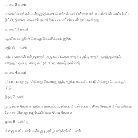
காலை 8 மணி
சாமைப்பொங்கல் அல்லது திணை பொங்கல், மாப்பிள்ளை சம்பா அரிசியில் செய்யப்பட்ட
இட்லி, நிலக்கடலையால் தயாரிக்கப்பட்ட சட்னியுடன் தரப்படுகிறது.
காலை 11 மணி
எலுமிச்சை ஜூஸ் அல்லது நெல்லிக்காய் ஜூஸ்
மதியம் 1 மணி
மதிய உணவில் எள்ளுசாதம், கருவேப்பில்லை சாதம், பருப்பு சாதம், உளுந்து சாதம்
ஏதேனும் ஒன்று. கீரை கூட்டு, மோர், சீரகத் தண்ணீர்.
மாலை 4 மணி
தட்டாம் பயறு சூப் அல்லது கொள்ளு சூப், கறுப்பு கவுணிப் புட்டு அல்லது கேழ்வரகுப்
புட்டு.
இரவு 7 மணி
முருங்கை தோசை, புதினா ஊத்தப்பம், சிவப்பு அவல் உப்புமா, கீரை தோசை அல்லது கேரட்
தோசை அல்லது கருவேப்பில்லை பொடி தோசை
இரவு 9 மணிக்கு
மிளகு போட்ட பால் அல்லது பூண்டு சேர்க்கப்பட்ட பால்