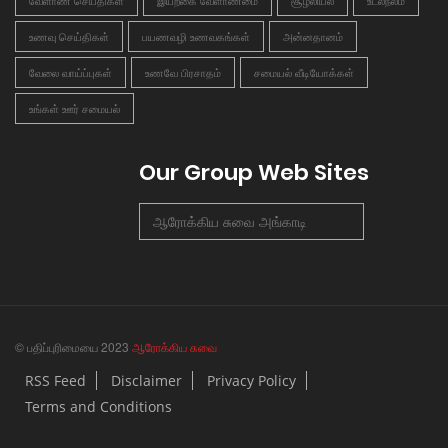
வேளாண் செய்திகள்
இயற்கை வேளாண்மை
சூழலியல்
உடல்நலம்
உணவு செய்திகள்
பயணவழி உணவகங்கள்
அன்னதானம்
வேலை வாய்ப்புகள்
உணவே பிரசாதம்
சமையல் வீடியோக்கள்
உங்கள் ஊர் சமையல்
Our Group Web Sites
ஆரோக்கிய சுவை அங்காடி
© பதிப்புரிமையை 2023
ஆரோக்கிய சுவை
RSS Feed
Disclaimer
Privacy Policy
Terms and Conditions