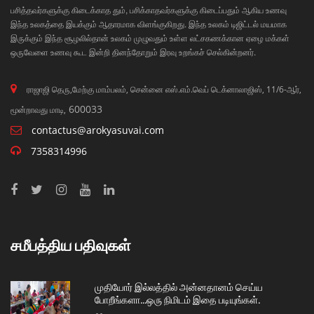
பசித்தவர்களுக்கு கிடைக்காத தும், பசிக்காதவர்களுக்கு கிடைப்பதும் ஆகிய உணவு
இந்த உலகத்தை இயக்கும் ஆதாரமாக விளங்குகிறது. இந்த உலகம் டிஜிட்டல் மயமாக
இருக்கும் இந்த சூழலில்தான் உலகம் முழுவதும் உள்ள லட்சகணக்கான ஏழை மக்கள்
ஒருவேளை உணவு கூட இன்றி தினந்தோறும் இரவு உறங்கச் செல்கின்றனர்.
ராஜாஜி தெரு,மேற்கு மாம்பலம், சென்னை எஸ்.எம்.வெப் டெக்னாலாஜிஸ், 11/6-ஆர்,
600033
மூன்றாவது மாடி,
contactus@arokyasuvai.com
7358314996
சமீபத்திய பதிவுகள்
முதியோர் இல்லத்தில் அன்னதானம் செய்ய
போறீங்களா…ஒரு நிமிடம் இதை படியுங்கள்.