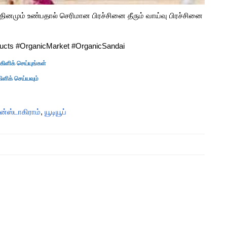
ை தினமும் உண்பதால் செரிமான பிரச்சினை தீரும் வாய்வு பிரச்சினை
cts #OrganicMarket #OrganicSandai
ிளிக் செய்யுங்கள்
ிக் செய்யவும்
ன்ஸ்டாகிராம்
,
யூடியூப்