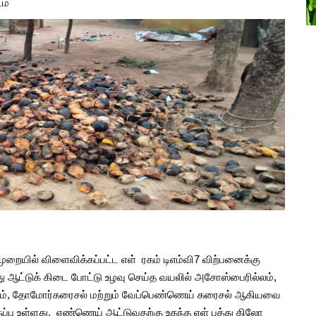
ம்
்கள்
பிரண்டை மருத்துவ பயன்கள்
Aug, 15, 2021
ையில் விளைவிக்கப்பட்ட எள் ரகம் டிஎம்வி7 விற்பனைக்கு
ய்து ஆட்டுக் கிடை போட்டு உழவு செய்த வயலில் அசோஸ்பைரில்லம்,
்திரம், தோமோர்கரைசல் மற்றும் வேப்பெண்ணெய் கரைசல் ஆகியவை
ருப்பு உள்ளது. எண்ணெய் ஆட்டுவதற்கு உகந்த எள் பத்து கிலோ