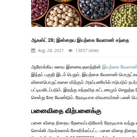
குதிகால் வலி தீர ஏற்ற 
முறைகளும், தீர்வுகளும்
Aug, 26, 2021
ஆகஸ்ட் 28; இன்றைய இயற்கை வேளாண் சந்தை
உணவு வீணாவதை தவிர்க
எளிய வழிமுறைகள்
Aug, 28, 2021
13037 views
Jun, 08, 2021
ஆரோக்கிய சுவை இணையதளத்தின்
இயற்கை வேளாண் 
தேன்வில்வம் சாப்பிட்டால்
இந்தப் பகுதி இடம் பெறும். இயற்கை வேளாண் பொருட
விதமான நன்மைகள்
விளைபொருட்களை விற்கும் அறப்பணியில் ஈடுபடும் நபர்
Aug, 10, 2021
பட்டியலிடப்படும். இதற்கு எந்தவித கட்டணமும் செலு
சென்று சேர வேண்டும். நேரடியாக விவசாயிகள் பலன் ப
இந்த 5 அறிகுறிகள் உங்
நீர் சத்து இல்லை என்பத
பனைவிதை விற்பனைக்கு
எச்சரிக்கைகளாகும்
May, 30, 2021
பனை விதை நிறைய தேவைப்படுவோர் நேரடியாக வந்து வாங்
சொல்லி அவர்களால் சேகரிக்கப்பட்ட பனை விதை நிறைய 
பிரண்டை எனும் அற்புத 