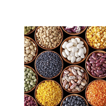
மூட்டு வலி, முடக்கு வாதம்
முழுமையான தகவல்கள் தீர
Aug, 04, 2021
வாழை இலையை பயன்படு
உணவகங்களே...
Dec, 28, 2020
அசைவ உணவு வரலாற்றின
மதுரை முனியாண்டி வில
Sep, 29, 2022