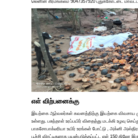
லெனின் கீரமங்கலம் 9047357920 புதுக்கோட்டை மாவட்ட
பிரண்டை மருத்துவ பயன
Aug, 15, 2021
எள் விற்பனைக்கு
இயற்கை ஆர்வலர்கள் கவனத்திற்கு இயற்கை விவசாய முற
உள்ளது. பசுந்தாள் உரப்பயிர் விதைத்து மடக்கி உழவு செ
பாகசோபாக்டீரியா உயிர் உரங்கள் போட்டு , அக்னி அஸ
பூச்சி விரட்டிகளாக பயன்படுத்தப்பட்ட எள் 150 கிலோ இ