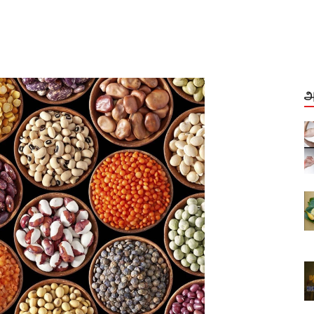
அ
மூட்டு வலி, முடக்கு வாதம்
்வுகள்...
முழுமையான தகவல்கள் தீர்வுகள்...
Aug, 04, 2021
த்துங்கள்
வாழை இலையை பயன்படுத்துங்கள்
உணவகங்களே...
Dec, 28, 2020
் சிகரம்
அசைவ உணவு வரலாற்றின் சிகரம்
ாஸ்
மதுரை முனியாண்டி விலாஸ்
Sep, 29, 2022