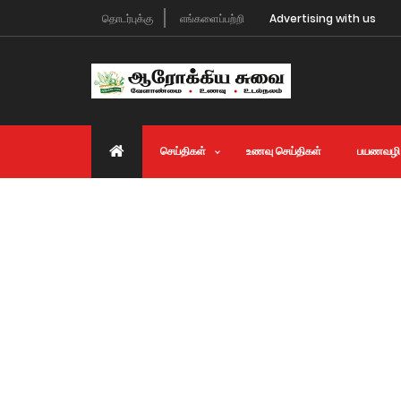
தொடர்புக்கு
எங்களைப்பற்றி
Advertising with us
செய்திகள்
உணவு செய்திகள்
பயணவழி