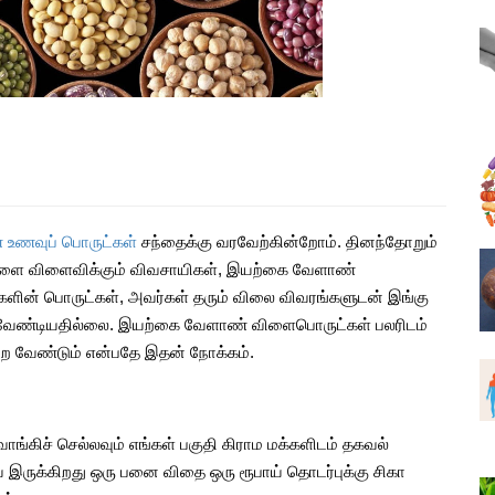
உணவு
குதிகால் வலி தீர ஏற்ற உணவு
முறைகளும், தீர்வுகளும்
Aug, 26, 2021
்க சில
உணவு வீணாவதை தவிர்க்க சில
எளிய வழிமுறைகள்
Jun, 08, 2021
உணவுப் பொருட்கள்
சந்தைக்கு வரவேற்கின்றோம். தினந்தோறும்
 21
தேன்வில்வம் சாப்பிட்டால் 21
்களை விளைவிக்கும் விவசாயிகள், இயற்கை வேளாண்
விதமான நன்மைகள்
களின் பொருட்கள், அவர்கள் தரும் விலை விவரங்களுடன் இங்கு
Aug, 10, 2021
த்த வேண்டியதில்லை. இயற்கை வேளாண் விளைபொருட்கள் பலரிடம்
ெற வேண்டும் என்பதே இதன் நோக்கம்.
கள் உடலில்
இந்த 5 அறிகுறிகள் உங்கள் உடலில்
ற்கான
நீர் சத்து இல்லை என்பதற்கான
எச்சரிக்கைகளாகும்
May, 30, 2021
கிச் செல்லவும் எங்கள் பகுதி கிராம மக்களிடம் தகவல்
இருக்கிறது ஒரு பனை விதை ஒரு ரூபாய் தொடர்புக்கு சிகா
வைரம் |
பிரண்டை எனும் அற்புத வைரம் |