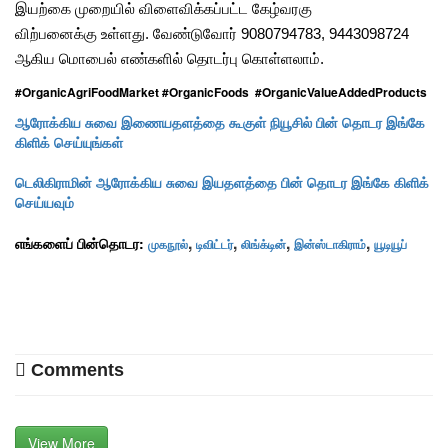
இயற்கை முறையில் விளைவிக்கப்பட்ட கேழ்வரகு
விற்பனைக்கு உள்ளது. வேண்டுவோர் 9080794783, 9443098724
ஆகிய மொபைல் எண்களில் தொடர்பு கொள்ளலாம்.
#OrganicAgriFoodMarket #OrganicFoods #OrganicValueAddedProducts
ஆரோக்கிய சுவை இணையதளத்தை கூகுள் நியூசில் பின் தொடர இங்கே
கிளிக் செய்யுங்கள்
டெலிகிராமின் ஆரோக்கிய சுவை இயதளத்தை பின் தொடர இங்கே கிளிக்
செய்யவும்
,
,
,
,
எங்களைப் பின்தொடர:
முகநூல்
டிவிட்டர்
லிங்க்டின்
இன்ஸ்டாகிராம்
யூடியூப்
Comments
View More