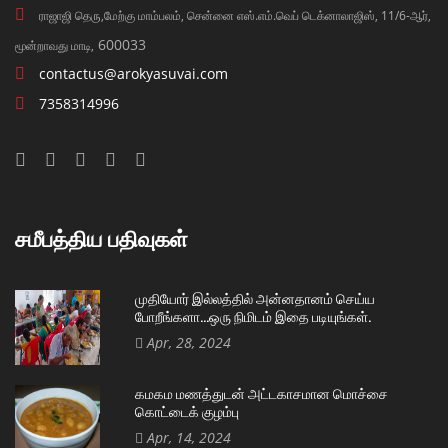
ராஜாஜி தெரு,மேற்கு மாம்பலம், சென்னை எஸ்.எம்.வெப் டெக்னாலாஜிஸ், 11/6-ஆர்,
600033
மூன்றாவது மாடி,
contactus@arokyasuvai.com
7358314996
சமீபத்திய பதிவுகள்
முதியோர் இல்லத்தில் அன்னதானம் செய்ய
போறீங்களா…ஒரு நிமிடம் இதை படியுங்கள்.
Apr, 28, 2024
கமகம மணத்துடன் அட்டகாசமான மொச்சை
கொட்டைக் குழம்பு
Apr, 14, 2024