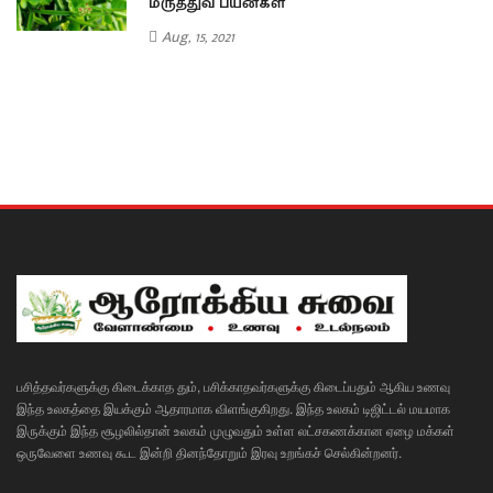
மருத்துவ பயன்கள்
Aug, 15, 2021
பசித்தவர்களுக்கு கிடைக்காத தும், பசிக்காதவர்களுக்கு கிடைப்பதும் ஆகிய உணவு
இந்த உலகத்தை இயக்கும் ஆதாரமாக விளங்குகிறது. இந்த உலகம் டிஜிட்டல் மயமாக
இருக்கும் இந்த சூழலில்தான் உலகம் முழுவதும் உள்ள லட்சகணக்கான ஏழை மக்கள்
ஒருவேளை உணவு கூட இன்றி தினந்தோறும் இரவு உறங்கச் செல்கின்றனர்.