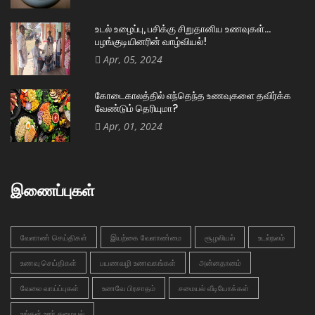
உடல் உழைப்பு, பசிக்கு சிறுதானிய உணவுகள்…
பழங்குடியினரின் வாழ்வியல்!
Apr, 05, 2024
கோடைகாலத்தில் எந்தெந்த உணவுகளை தவிர்க்க
வேண்டும் தெரியுமா?
Apr, 01, 2024
இணைப்புகள்
வேளாண் செய்திகள்
இயற்கை வேளாண்மை
சூழலியல்
உடல்நலம்
உணவு செய்திகள்
பயணவழி உணவகங்கள்
அன்னதானம்
வேலை வாய்ப்புகள்
உணவே பிரசாதம்
சமையல் வீடியோக்கள்
உங்கள் ஊர் சமையல்