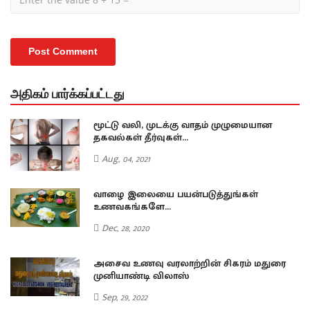
அதிகம் பார்க்கப்பட்டது
மூட்டு வலி, முடக்கு வாதம் முழுமையான
தகவல்கள் தீர்வுகள்...
Aug, 04, 2021
வாழை இலையை பயன்படுத்துங்கள்
உணவகங்களே...
Dec, 28, 2020
அசைவ உணவு வரலாற்றின் சிகரம் மதுரை
முனியாண்டி விலாஸ்
Sep, 29, 2022