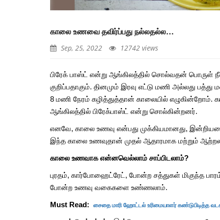
குதிகால் வலி தீர ஏற்ற 
முறைகளும், தீர்வுகளும்
காலை உணவை தவிர்ப்பது நல்லதல்ல…
Aug, 26, 2021
Sep, 25, 2022
12742 views
உணவு வீணாவதை தவிர்க
எளிய வழிமுறைகள்
பிரேக் பாஸ்ட் என்று ஆங்கிலத்தில் சொல்வதன் பொருள் நீ
குறிப்பதாகும். தினமும் இரவு எட்டு மணி அல்லது பத்து ம
Jun, 08, 2021
8 மணி நேரம் கழித்துத்தான் காலையில் எழுகின்றோம். க
ஆங்கிலத்தில் பிரேக்பாஸ்ட் என்று சொல்கின்றனர்.
தேன்வில்வம் சாப்பிட்டால்
விதமான நன்மைகள்
எனவே, காலை உணவு என்பது முக்கியமானது, இன்றியமையா
Aug, 10, 2021
இந்த காலை உணவுதான் முதல் ஆதாரமாக மற்றும் ஆற்றல
காலை உணவாக என்னவெல்லாம் சாப்பிடலாம்?
இந்த 5 அறிகுறிகள் உங்
நீர் சத்து இல்லை என்பத
புரதம், கார்போஹைட்ரேட், போன்ற சத்துகள் மிகுந்த ப
எச்சரிக்கைகளாகும்
போன்ற உணவு வகைகளை உண்ணலாம்.
May, 30, 2021
சைதை மாரி ஹோட்டல் உரிமையாளர் கண்டுபிடித்த வட
Must Read:
பிரண்டை எனும் அற்புத 