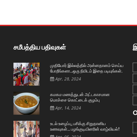
சமீபத்திய பதிவுகள்
இ
முதியோர் இல்லத்தில் அன்னதானம் செய்ய
போறீங்களா…ஒரு நிமிடம் இதை படியுங்கள்.
Apr, 28, 2024
கமகம மணத்துடன் அட்டகாசமான
மொச்சை கொட்டைக் குழம்பு
Apr, 14, 2024
O
உடல் உழைப்பு, பசிக்கு சிறுதானிய
உணவுகள்… பழங்குடியினரின் வாழ்வியல்!
Apr, 05, 2024