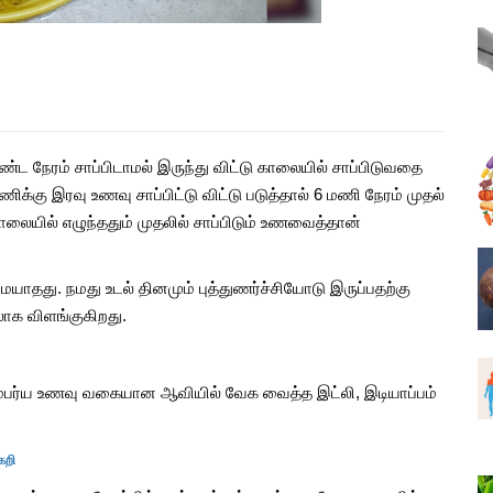
உணவு
குதிகால் வலி தீர ஏற்ற உணவு
முறைகளும், தீர்வுகளும்
Aug, 26, 2021
்க சில
உணவு வீணாவதை தவிர்க்க சில
எளிய வழிமுறைகள்
ண்ட நேரம் சாப்பிடாமல் இருந்து விட்டு காலையில் சாப்பிடுவதை
ணிக்கு இரவு உணவு சாப்பிட்டு விட்டு படுத்தால் 6 மணி நேரம் முதல்
Jun, 08, 2021
ாலையில் எழுந்ததும் முதலில் சாப்பிடும் உணவைத்தான்
 21
தேன்வில்வம் சாப்பிட்டால் 21
விதமான நன்மைகள்
தது. நமது உடல் தினமும் புத்துணர்ச்சியோடு இருப்பதற்கு
Aug, 10, 2021
ாக விளங்குகிறது.
கள் உடலில்
இந்த 5 அறிகுறிகள் உங்கள் உடலில்
ற்கான
நீர் சத்து இல்லை என்பதற்கான
ாரம்பர்ய உணவு வகையான ஆவியில் வேக வைத்த இட்லி, இடியாப்பம்
எச்சரிக்கைகளாகும்
May, 30, 2021
கறி
வைரம் |
பிரண்டை எனும் அற்புத வைரம் |