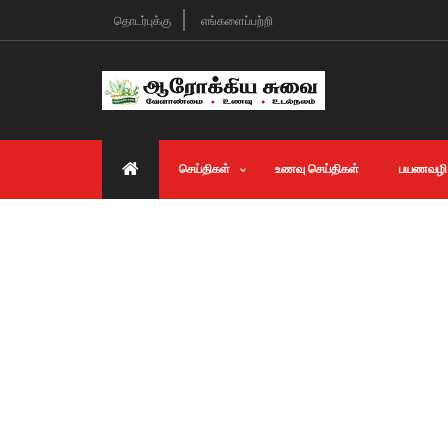
தொடர்புக்கு
எங்களைப்பற்றி
செய்திகள்
உணவு செய்திகள்
பயணவழி