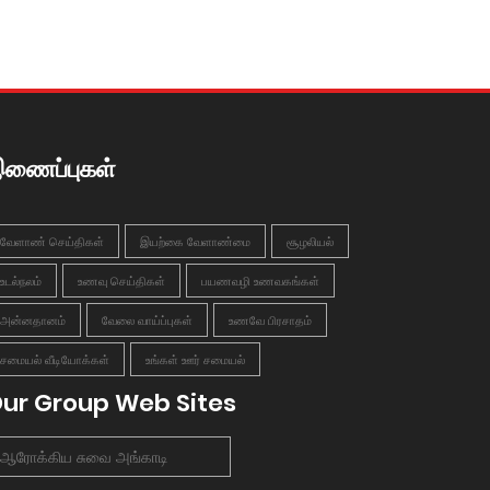
ணைப்புகள்
வேளாண் செய்திகள்
இயற்கை வேளாண்மை
சூழலியல்
உடல்நலம்
உணவு செய்திகள்
பயணவழி உணவகங்கள்
அன்னதானம்
வேலை வாய்ப்புகள்
உணவே பிரசாதம்
சமையல் வீடியோக்கள்
உங்கள் ஊர் சமையல்
ur Group Web Sites
ஆரோக்கிய சுவை அங்காடி