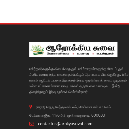
பசித்தவர்களுக்கு கிடைக்காத தும், பசிக்காதவர்களுக்கு கிடைப்பதும்
ஆகிய உணவு இந்த உலகத்தை இயக்கும் ஆதாரமாக விளங்குகிறது. இந்த
உலகம் டிஜிட்டல் மயமாக இருக்கும் இந்த சூழலில்தான் உலகம் முழுவதும்
உள்ள லட்சகணக்கான ஏழை மக்கள் ஒருவேளை உணவு கூட இன்றி
தினந்தோறும் இரவு உறங்கச் செல்கின்றனர்.
ராஜாஜி தெரு,மேற்கு மாம்பலம், சென்னை எஸ்.எம்.வெப்
600033
டெக்னாலாஜிஸ், 11/6-ஆர், மூன்றாவது மாடி,
contactus@arokyasuvai.com