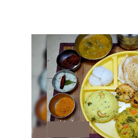
மூட்டு வலி, முடக்கு வாதம்
முழுமையான தகவல்கள் தீர
Aug, 04, 2021
வாழை இலையை பயன்படு
உணவகங்களே...
Dec, 28, 2020
அசைவ உணவு வரலாற்றின
மதுரை முனியாண்டி வில
Sep, 29, 2022