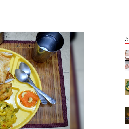
அ
மூட்டு வலி, முடக்கு வாதம்
்வுகள்...
முழுமையான தகவல்கள் தீர்வுகள்...
Aug, 04, 2021
த்துங்கள்
வாழை இலையை பயன்படுத்துங்கள்
உணவகங்களே...
Dec, 28, 2020
் சிகரம்
அசைவ உணவு வரலாற்றின் சிகரம்
ாஸ்
மதுரை முனியாண்டி விலாஸ்
Sep, 29, 2022