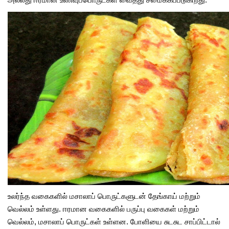
உலர்ந்த வகைகளில் மசாலாப் பொருட்களுடன் தேங்காய் மற்றும்
வெல்லம் உள்ளது. ஈரமான வகைகளில் பருப்பு வகைகள் மற்றும்
வெல்லம், மசாலாப் பொருட்கள் உள்ளன. போளியை சுடசுட சாப்பிட்டால்