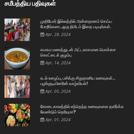
சமீபத்திய பதிவுகள்
முதியோர் இல்லத்தில் அன்னதானம் செய்ய
போறீங்களா…ஒரு நிமிடம் இதை படியுங்கள்.
Apr, 28, 2024
கமகம மணத்துடன் அட்டகாசமான மொச்சை
கொட்டைக் குழம்பு
Apr, 14, 2024
உடல் உழைப்பு, பசிக்கு சிறுதானிய உணவுகள்…
பழங்குடியினரின் வாழ்வியல்!
Apr, 05, 2024
கோடைகாலத்தில் எந்தெந்த உணவுகளை தவிர்க்க
வேண்டும் தெரியுமா?
Apr, 01, 2024