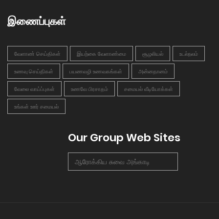
இணைப்புகள்
வேளாண் செய்திகள்
இயற்கை வேளாண்மை
சூழலியல்
உடல்நலம்
உணவு செய்திகள்
பயணவழி உணவகங்கள்
அன்னதானம்
வேலை வாய்ப்புகள்
உணவே பிரசாதம்
சமையல் வீடியோக்கள்
உங்கள் ஊர் சமையல்
Our Group Web Sites
ஆரோக்கிய சுவை அங்காடி