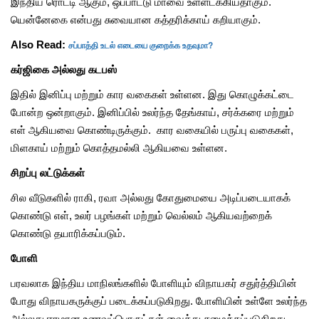
இந்திய ரொட்டி ஆகும், ஒப்பாட்டு மாவை உள்ளடக்கியதாகும்.
யென்னேகை என்பது சுவையான கத்தரிக்காய் கறியாகும்.
சப்பாத்தி உடல் எடையை குறைக்க உதவுமா?
Also Read:
கர்ஜிகை அல்லது கடபஸ்
இதில் இனிப்பு மற்றும் கார வகைகள் உள்ளன. இது கொழுக்கட்டை
போன்ற ஒன்றாகும். இனிப்பில் உலர்ந்த தேங்காய், சர்க்கரை மற்றும்
எள் ஆகியவை கொண்டிருக்கும். கார வகையில் பருப்பு வகைகள்,
மிளகாய் மற்றும் கொத்தமல்லி ஆகியவை உள்ளன.
சிறப்பு லட்டுக்கள்
சில வீடுகளில் ராகி, ரவா அல்லது கோதுமையை அடிப்படையாகக்
கொண்டு எள், உலர் பழங்கள் மற்றும் வெல்லம் ஆகியவற்றைக்
கொண்டு தயாரிக்கப்படும்.
போளி
பரவலாக இந்திய மாநிலங்களில் போளியும் விநாயகர் சதுர்த்தியின்
போது விநாயகருக்குப் படைக்கப்படுகிறது. போளியின் உள்ளே உலர்ந்த
அல்லது ஈரமான உணவுப்பொருட்கள் வைத்து சமைக்கப்படுகிறது.