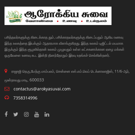
பசித்தவர்களுக்கு கிடைக்காத தும், பசிக்காதவர்களுக்கு கிடைப்பதும் ஆகிய உணவு
இந்த உலகத்தை இயக்கும் ஆதாரமாக விளங்குகிறது. இந்த உலகம் டிஜிட்டல் மயமாக
இருக்கும் இந்த சூழலில்தான் உலகம் முழுவதும் உள்ள லட்சகணக்கான ஏழை மக்கள்
ஒருவேளை உணவு கூட இன்றி தினந்தோறும் இரவு உறங்கச் செல்கின்றனர்.
ராஜாஜி தெரு,மேற்கு மாம்பலம், சென்னை எஸ்.எம்.வெப் டெக்னாலாஜிஸ், 11/6-ஆர்,
600033
மூன்றாவது மாடி,
contactus@arokyasuvai.com
7358314996