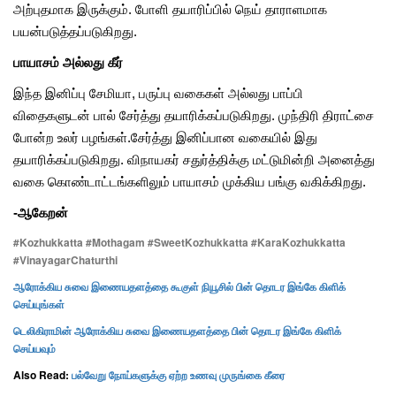
அற்புதமாக இருக்கும். போளி தயாரிப்பில் நெய் தாராளமாக
பயன்படுத்தப்படுகிறது.
பாயாசம் அல்லது கீர்
இந்த இனிப்பு சேமியா, பருப்பு வகைகள் அல்லது பாப்பி
விதைகளுடன் பால் சேர்த்து தயாரிக்கப்படுகிறது. முந்திரி திராட்சை
போன்ற உலர் பழங்கள்.சேர்த்து இனிப்பான வகையில் இது
தயாரிக்கப்படுகிறது. விநாயகர் சதுர்த்திக்கு மட்டுமின்றி அனைத்து
வகை கொண்டாட்டங்களிலும் பாயாசம் முக்கிய பங்கு வகிக்கிறது.
-ஆகேறன்
#
Kozhukkatta #Mothagam #SweetKozhukkatta #KaraKozhukkatta
#VinayagarChaturthi
ஆரோக்கிய சுவை இணையதளத்தை கூகுள் நியூசில் பின் தொடர இங்கே கிளிக்
செய்யுங்கள்
டெலிகிராமின் ஆரோக்கிய சுவை இணையதளத்தை பின் தொடர இங்கே கிளிக்
செய்யவும்
Also Read:
பல்வேறு நோய்களுக்கு ஏற்ற உணவு முருங்கை கீரை