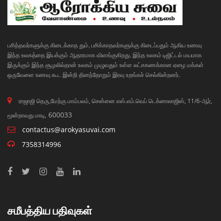
பசித்தவர்களுக்கு கிடைக்காத தும், பசிக்காதவர்களுக்கு கிடைப்பதும் ஆகிய உணவு
இந்த உலகத்தை இயக்கும் ஆதாரமாக விளங்குகிறது. இந்த உலகம் டிஜிட்டல் மயமாக
இருக்கும் இந்த சூழலில்தான் உலகம் முழுவதும் உள்ள லட்சகணக்கான ஏழை மக்கள்
ஒருவேளை உணவு கூட இன்றி தினந்தோறும் இரவு உறங்கச் செல்கின்றனர்.
ராஜாஜி தெரு,மேற்கு மாம்பலம், சென்னை எஸ்.எம்.வெப் டெக்னாலாஜிஸ், 11/6-ஆர்,
600033
மூன்றாவது மாடி,
contactus@arokyasuvai.com
7358314996
சமீபத்திய பதிவுகள்