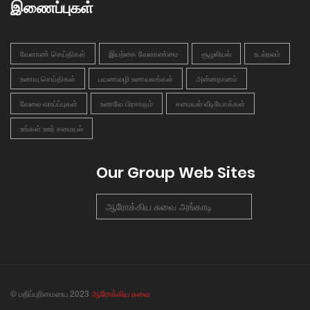
இணைப்புகள்
வேளாண் செய்திகள்
இயற்கை வேளாண்மை
சூழலியல்
உடல்நலம்
உணவு செய்திகள்
பயணவழி உணவகங்கள்
அன்னதானம்
வேலை வாய்ப்புகள்
உணவே பிரசாதம்
சமையல் வீடியோக்கள்
உங்கள் ஊர் சமையல்
Our Group Web Sites
ஆரோக்கிய சுவை அங்காடி
© பதிப்புரிமையை 2023
ஆரோக்கிய சுவை