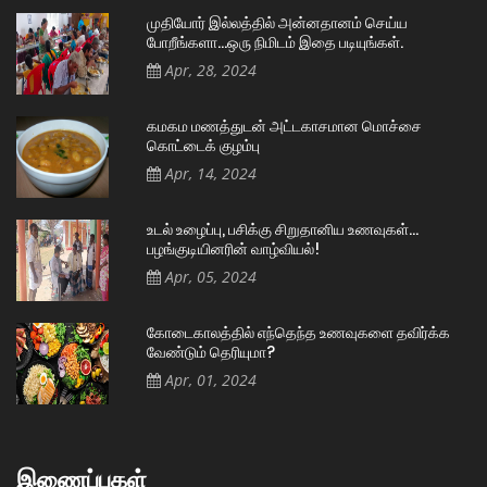
முதியோர் இல்லத்தில் அன்னதானம் செய்ய
போறீங்களா…ஒரு நிமிடம் இதை படியுங்கள்.
Apr, 28, 2024
கமகம மணத்துடன் அட்டகாசமான மொச்சை
கொட்டைக் குழம்பு
Apr, 14, 2024
உடல் உழைப்பு, பசிக்கு சிறுதானிய உணவுகள்…
பழங்குடியினரின் வாழ்வியல்!
Apr, 05, 2024
கோடைகாலத்தில் எந்தெந்த உணவுகளை தவிர்க்க
வேண்டும் தெரியுமா?
Apr, 01, 2024
இணைப்புகள்