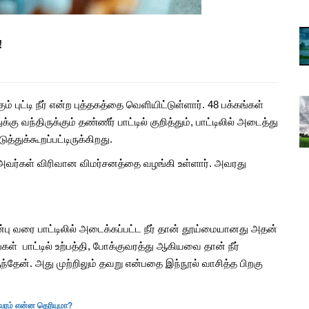
Mar, 05, 2024
த்த கவலை
பருவமழை தாமதம் குறித்த கவலை
!
பதிவுகள்…
Sep, 02, 2023
பற்றாக்குறை பருவமழை,
ம் புட்டி நீர் என்ற புத்தகத்தை வெளியிட்டுள்ளார். 48 பக்கங்கள்
 விளைவு..
அதிகரிக்கும் எல்.நினோ விளைவு..
்கு வந்திருக்கும் தண்ணீர் பாட்டில் குறித்தும், பாட்டிலில் அடைத்து
தமிழ்நாட்டுக்கு ஆபத்தா?
ுத்துக்கூறப்பட்டிருக்கிறது.
Sep, 02, 2023
வர்கள் விரிவான விமர்சனத்தை வழங்கி உள்ளார். அவரது
முன்பு வரை பாட்டிலில் அடைக்கப்பட்ட நீர் தான் தூய்மையானது அதன்
 பாட்டில் உற்பத்தி, போக்குவரத்து ஆகியவை தான் நீர்
்தேன். அது முற்றிலும் தவறு என்பதை இந்நூல் வாசித்த பிறகு
லவரம் என்ன தெரியுமா?