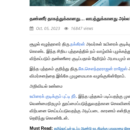
Mar, 05, 2024
பருவமழை தாமதம் குறி
தண்ணீர் தாகத்துக்கானது… லாபத்துக்கானது அல்ல
பதிவுகள்…
Sep, 02, 2023
Oct, 05, 2023
16847 views
பற்றாக்குறை பருவமழை,
சூழல் எழுத்தாளர் திரு.
நக்கீரன்
அவர்கள் உயிரைக் குடிக்கு
அதிகரிக்கும் எல்.நினோ
கொண்ட இந்த சிறிய புத்தகத்தில் நம் வாழ்வில் புழக்கத்துக
தமிழ்நாட்டுக்கு ஆபத்தா?
விற்கப்படும் தண்ணீரை குடிப்பதால் நேரிடும் அபாயமும் எட
Sep, 02, 2023
இந்த புத்தகம் குறித்து திரு.
கே.செளந்தரராஜன் ராஜேஸ்
அ
விமர்சனத்தை இங்கே முழுமையாக வழங்குகின்றோம்.
அறிவியல் உண்மை
உயிரைக் குடிக்கும் புட்டி நீர்
. இந்த புத்தகம் படிப்பதற்கு 
வெண்மைநிறமும் தூய்மைப்படுத்துவதற்கான செலவினங்கள்
விற்பனை செய்யப்படுவதற்கு அடிப்படை காரணம் என்றிருந
தெரிந்து கொண்டேன்.
தமிழ்நாட்டில் நடப்பு ஆண்டு வடகிழக்கு பருவமழை நி
Must Read: