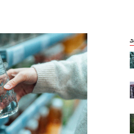
அ
ு…
தண்ணீர் தாகத்துக்கானது…
லாபத்துக்கானது அல்ல!
Oct, 05, 2023
்டு
தமிழ்நாட்டில் நடப்பு ஆண்டு
லவரம்
வடகிழக்கு பருவமழை நிலவரம்
என்ன தெரியுமா?
Oct, 01, 2023
மார்ச் 23, 24ம் தேதிகளில்
ும்
பெருங்கதையாடல் நிகழ்வும்
காடறிதல் பயணமும்.