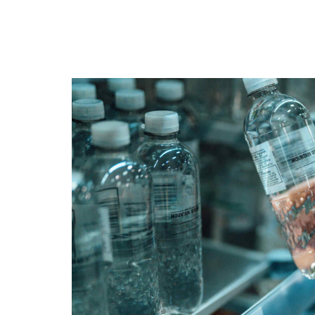
தண்ணீர் தாகத்துக்கானத
லாபத்துக்கானது அல்ல!
Oct, 05, 2023
தமிழ்நாட்டில் நடப்பு ஆண
வடகிழக்கு பருவமழை நி
என்ன தெரியுமா?
Oct, 01, 2023
மார்ச் 23, 24ம் தேதிகளில்
பெருங்கதையாடல் நிகழ்வ
காடறிதல் பயணமும்.