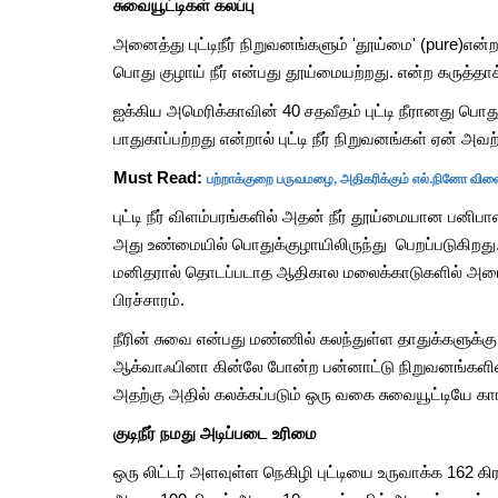
சுவையூட்டிகள் கலப்பு
அனைத்து புட்டிநீர் நிறுவனங்களும் 'தூய்மை' (pure)எ
பொது குழாய் நீர் என்பது தூய்மையற்றது. என்ற கருத
ஐக்கிய அமெரிக்காவின் 40 சதவீதம் புட்டி நீரானது பொது
பாதுகாப்பற்றது என்றால் புட்டி நீர் நிறுவனங்கள் ஏன் அ
பற்றாக்குறை பருவமழை, அதிகரிக்கும் எல்.நினோ விளைவ
Must Read:
புட்டி நீர் விளம்பரங்களில் அதன் நீர் தூய்மையான பனிப
அது உண்மையில் பொதுக்குழாயிலிருந்து பெறப்படுகிறது. பு
மனிதரால் தொடப்படாத ஆதிகால மலைக்காடுகளில் அமைந்துள
பிரச்சாரம்.
நீரின் சுவை என்பது மண்ணில் கலந்துள்ள தாதுக்களுக்கு ஏ
ஆக்வாஃபினா கின்லே போன்ற பன்னாட்டு நிறுவனங்களின் பு
அதற்கு அதில் கலக்கப்படும் ஒரு வகை சுவையூட்டியே க
குடிநீர் நமது அடிப்படை உரிமை
ஒரு லிட்டர் அளவுள்ள நெகிழி புட்டியை உருவாக்க 162 க