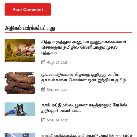
அதிகம் பார்க்கப்பட்டது
சித்த மருத்துவ அனுபவ நுணுக்கங்களைச்
சொல்லும் தமிழில் வெளியாகும் முதல்
புத்தகம்…
Aug, 25, 2023
முடவாட்டுக்கால் கிழங்கு குறித்து அரிய
…
தகவல்களை சொன்ன ஒன் இந்தியா தமிழ்…
Sep, 09, 2023
நாய் மட்டுமல்ல, பூனை கடித்தாலும் ரேபிஸ்
தடுப்பூசி அவசியம்…
Nov, 29, 2023
00
கர்ப்பிணிகளுக்கு தமிழ்நாடு அரசின் ரூ.18000