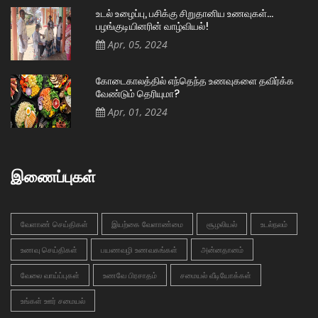
உடல் உழைப்பு, பசிக்கு சிறுதானிய உணவுகள்…
பழங்குடியினரின் வாழ்வியல்!
Apr, 05, 2024
கோடைகாலத்தில் எந்தெந்த உணவுகளை தவிர்க்க
வேண்டும் தெரியுமா?
Apr, 01, 2024
இணைப்புகள்
வேளாண் செய்திகள்
இயற்கை வேளாண்மை
சூழலியல்
உடல்நலம்
உணவு செய்திகள்
பயணவழி உணவகங்கள்
அன்னதானம்
வேலை வாய்ப்புகள்
உணவே பிரசாதம்
சமையல் வீடியோக்கள்
உங்கள் ஊர் சமையல்