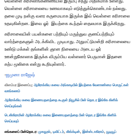
வெள்ளை கரிசலாங்கண்ணியில் இரும்பு சத்து அதிகமாக உள்ளது.
வெள்ளை கரிசாலையை உணவாகவும் எடுத்துக்கொண்டால் நல்லது.
தலை முடி நன்கு வளர கருமையாக இருக்க இவ் வெள்ளை கரிசாலை
உதவுகின்றன. இவை ஓர் இயற்கை கூந்தல் தைலமாக இருக்கிறது.
கரிசாலையின் பயன்களை பற்றியும் மருத்துவ குணப்பற்றியும்
வார்த்தைகளுள் அடக்கிவிட முடியாது. அதுமட்டுமன்றி கரிசாலையை
உண்டு மக்கள் தங்களின் ஞான நிலையை அடைய ஓர்
ஊன்றுகோலாக இருக்க விரும்பிய வள்ளலார் பெருமான் இதனை
கற்ப மூலிகை என்று கூறியுள்ளார்.
-
ஜமுனா ராஜேஷ்
விளம்பர இணைப்பு;
ஆரோக்கிய சுவை அங்காடியில் இயற்கை வேளாண்மை பொருட்கள்
வாங்கலாம்
ஆரோக்கிய சுவை இணையதளத்தை கூகுள் நியூசில் பின் தொடர இங்கே கிளிக்
செய்யுங்கள்
டெலிகிராமின் ஆரோக்கிய சுவை இணையதளத்தை பின் தொடர இங்கே கிளிக்
செய்யவும்
,
,
,
,
எங்களைப் பின்தொடர:
முகநூல்
டிவிட்டர்
லிங்க்டின்
இன்ஸ்டாகிராம்
யூடியூப்