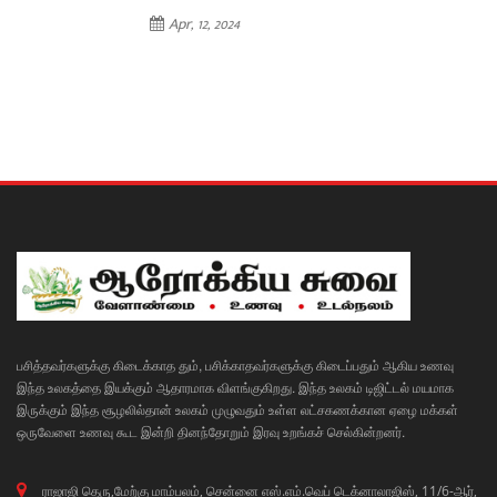
Apr, 12, 2024
பசித்தவர்களுக்கு கிடைக்காத தும், பசிக்காதவர்களுக்கு கிடைப்பதும் ஆகிய உணவு
இந்த உலகத்தை இயக்கும் ஆதாரமாக விளங்குகிறது. இந்த உலகம் டிஜிட்டல் மயமாக
இருக்கும் இந்த சூழலில்தான் உலகம் முழுவதும் உள்ள லட்சகணக்கான ஏழை மக்கள்
ஒருவேளை உணவு கூட இன்றி தினந்தோறும் இரவு உறங்கச் செல்கின்றனர்.
ராஜாஜி தெரு,மேற்கு மாம்பலம், சென்னை எஸ்.எம்.வெப் டெக்னாலாஜிஸ், 11/6-ஆர்,