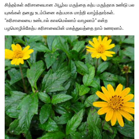
சித்தர்கள் கரிசாலையான அபூர்வ மருந்தை கற்ப மருந்தாக உண்டு பல
யுகங்கள் தனது உடம்பினை கற்பமாக மாற்றி வாழ்ந்தார்கள்.
"கரிசாலையை உண்டால் காலமெல்லாம் வாழலாம்" என்ற
பழமொழிக்கேற்ப கரிசாலையின் மகத்துவத்தை நாம் உணரலாம்.