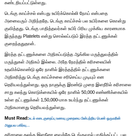
கண்டறியப்பட்டுள்ளது.
டெங்கு காய்ச்சல் என்பது உயிர்க்கொல்லி நோய் என்பதை
அனைவரும் அறிந்ததே. டெங்கு காய்ச்சல் பல உயிர்களை கொன்று
குவித்தது. டெங்கு பாதித்தவர்கள் உயிர் பிரிய முக்கிய காரணமாக
இருந்தது Platelets என்று சொல்லப்படும் இரத்த தட்டணுக்கள்
குறைந்ததுதான்.
இரத்த தட்டணுக்களை அதிகப்படுத்த ஆங்கில மருத்துவத்தில்
மருந்துகள் அதிகம் இல்லை. அதே நேரத்தில் கரிசலையின்
உதவிக்கொண்டு ஒரே நாளில் இரத்தத்தில் தட்டணுக்களை
அதிகரித்து டெங்கு காய்ச்சலை சரிசெய்ய முடியும் என
தெரியவந்துள்ளது. ஒரு நாளுக்கு இரண்டு முறை இளநீரில் கரிசாலை
சாறு கலந்து கொடுக்கையில் ஒரே நாளில் 50,000 எண்ணிக்கையில்
உள்ள தட்டணுக்கள் 1,50,000-மாக உயர்ந்து தட்டணுக்கள்
அதிகமானது தெரியவந்துள்ளது.
உடல் எடைகுறைப்பு உணவு முறையை பின்பற்றிய பெண் ஒருவரின்
Must Read:
அனுபவ பகிர்வு…
கரிசாலை கலந்த இளநீரை வைத்தே டெங்குவால் பாதிக்கப்பட்ட பல