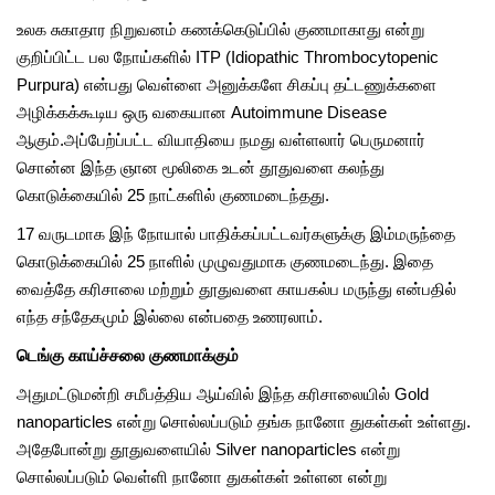
உலக சுகாதார நிறுவனம் கணக்கெடுப்பில் குணமாகாது என்று
குறிப்பிட்ட பல நோய்களில் ITP (Idiopathic Thrombocytopenic
Purpura) என்பது வெள்ளை அனுக்களே சிகப்பு தட்டணுக்களை
அழிக்கக்கூடிய ஒரு வகையான Autoimmune Disease
ஆகும்.அப்பேற்ப்பட்ட வியாதியை நமது வள்ளலார் பெருமனார்
சொன்ன இந்த ஞான மூலிகை உடன் தூதுவளை கலந்து
கொடுக்கையில் 25 நாட்களில் குணமடைந்தது.
17 வருடமாக இந் நோயால் பாதிக்கப்பட்டவர்களுக்கு இம்மருந்தை
கொடுக்கையில் 25 நாளில் முழுவதுமாக குணமடைந்து. இதை
வைத்தே கரிசாலை மற்றும் தூதுவளை காயகல்ப மருந்து என்பதில்
எந்த சந்தேகமும் இல்லை என்பதை உணரலாம்.
டெங்கு காய்ச்சலை குணமாக்கும்
அதுமட்டுமன்றி சமீபத்திய ஆய்வில் இந்த கரிசாலையில் Gold
nanoparticles என்று சொல்லப்படும் தங்க நானோ துகள்கள் உள்ளது.
அதேபோன்று தூதுவளையில் Silver nanoparticles என்று
சொல்லப்படும் வெள்ளி நானோ துகள்கள் உள்ளன என்று