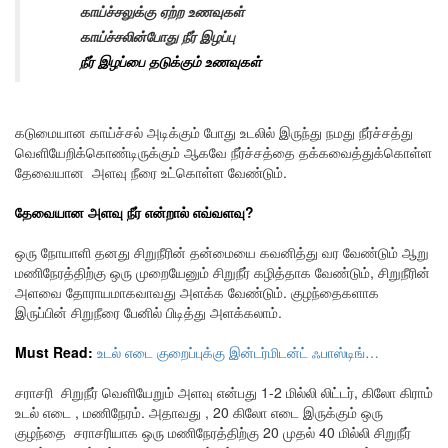
காய்ச்சலுக்கு ஏற்ற உணவுகள்
காய்ச்சலின்போது நீர் இழப்பு
நீர் இழப்பை தடுக்கும் உணவுகள்
கடுமையான காய்ச்சல் அடிக்கும் போது உடலில் இருந்து நமது நீர்ச்சத்து
வெளியேறிக்கொண்டிருக்கும் ஆகவே நீர்ச்சத்தை தக்கவைத்துக்கொள்ள
தேவையான அளவு நீரை உட்கொள்ள வேண்டும்.
தேவையான அளவு நீர் என்றால் எவ்வளவு?
ஒரு நோயாளி தனது சிறுநீரின் தன்மையை கவனித்து வர வேண்டும் ஆறு
மணிநேரத்திற்கு ஒரு முறையேனும் சிறுநீர் கழித்தாக வேண்டும், சிறுநீரின்
அளவை தோராயமாகவாவது அளக்க வேண்டும். குழந்தைகளாக
இருப்பின் சிறுநீரை பேனில் பிடித்து அளக்கலாம்.
Must Read:
உடல் எடை குறைப்புக்கு இன்டர்மிடன்ட் ஃபாஸ்டிங்…
சராசரி சிறுநீர் வெளியேறும் அளவு என்பது 1-2 மில்லி லிட்டர், கிலோ கிராம்
உடல் எடை , மணிநேரம். அதாவது , 20 கிலோ எடை இருக்கும் ஒரு
குழந்தை
சராசரியாக ஒரு மணிநேரத்திற்கு 20 முதல் 40 மில்லி சிறுநீர்