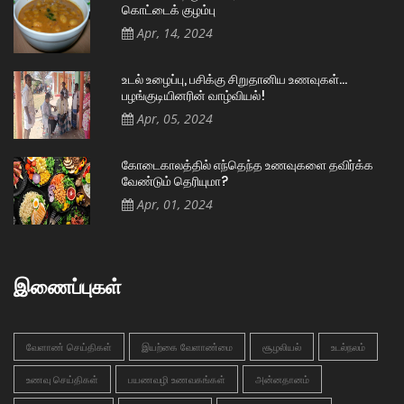
கொட்டைக் குழம்பு
Apr, 14, 2024
உடல் உழைப்பு, பசிக்கு சிறுதானிய உணவுகள்…
பழங்குடியினரின் வாழ்வியல்!
Apr, 05, 2024
கோடைகாலத்தில் எந்தெந்த உணவுகளை தவிர்க்க
வேண்டும் தெரியுமா?
Apr, 01, 2024
இணைப்புகள்
வேளாண் செய்திகள்
இயற்கை வேளாண்மை
சூழலியல்
உடல்நலம்
உணவு செய்திகள்
பயணவழி உணவகங்கள்
அன்னதானம்