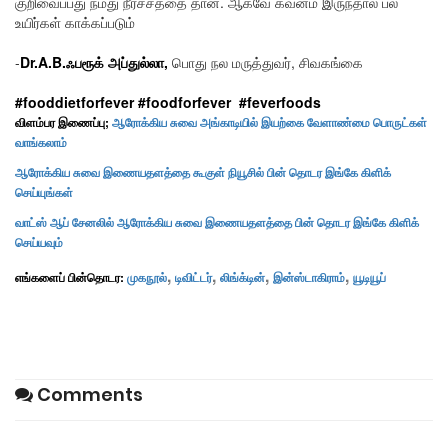
குறிவைப்பது நமது நீர்ச்சத்தை தான். ஆகவே கவனம் இருந்தால் பல
உயிர்கள் காக்கப்படும்
-
Dr.A.B.ஃபரூக் அப்துல்லா,
பொது நல மருத்துவர், சிவகங்கை
#fooddietforfever #foodforfever #feverfoods
விளம்பர இணைப்பு;
ஆரோக்கிய சுவை அங்காடியில் இயற்கை வேளாண்மை பொருட்கள்
வாங்கலாம்
ஆரோக்கிய சுவை இணையதளத்தை கூகுள் நியூசில் பின் தொடர இங்கே கிளிக்
செய்யுங்கள்
வாட்ஸ் ஆப் சேனலில் ஆரோக்கிய சுவை இணையதளத்தை பின் தொடர இங்கே கிளிக்
செய்யவும்
,
,
,
,
எங்களைப் பின்தொடர:
முகநூல்
டிவிட்டர்
லிங்க்டின்
இன்ஸ்டாகிராம்
யூடியூப்
Comments