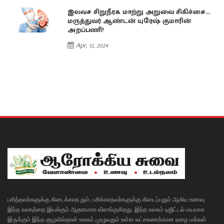
…
இலவச சிறுநீரக மாற்று அறுவை சிகிச்சை…
மருத்துவர் ஆண்டன் யுரேஷ் குமாரின்
அறப்பணி!
Apr, 12, 2024
பசித்தவர்களுக்கு கிடைக்காத தும், பசிக்காதவர்களுக்கு கிடைப்பதும் ஆகிய உணவு
இந்த உலகத்தை இயக்கும் ஆதாரமாக விளங்குகிறது. இந்த உலகம் டிஜிட்டல் மயமாக
இருக்கும் இந்த சூழலில்தான் உலகம் முழுவதும் உள்ள லட்சகணக்கான ஏழை மக்கள்