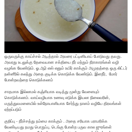
ஒருவருக்கு காய்ச்சல் அடித்தால் அவரை பட்டினியாய் போடுவது தவறு.
அவரது உடலுக்கு தேவையான சக்தியை நீர் மற்றும் நீராகாரங்கள் வழி
வழங்க வேண்டும். ஓ.ஆர் எஸ் எனும் உயிர் காக்கும் அமுதத்தை ஒரு லிட்டர்
நன்னீரில் கலந்து அதை குடிக்க கொடுக்க வேண்டும். இளநீர், மோர்
போன்றவற்றை கொடுக்கலாம்
சாதமாக இல்லாமல் கஞ்சியாக வடித்து மூன்று வேளையும்
கொடுக்கலாம். வாய்வழியாக உணவு எடுக்க இயலா நிலைவரின்,
மருத்துவமனையில் உள்நோயாளியாக சேர்ந்து நாளம் வழியே திரவங்கள்
ஏற்றப்படும்
குறிப்பு - நீர்ச்சத்து நம்மை காக்கும் . அதை சரியாக பராமரிக்க
வேண்டியது நமது பொறுப்பு. டெங்கு போன்ற பருவ கால ஜுரங்கள்