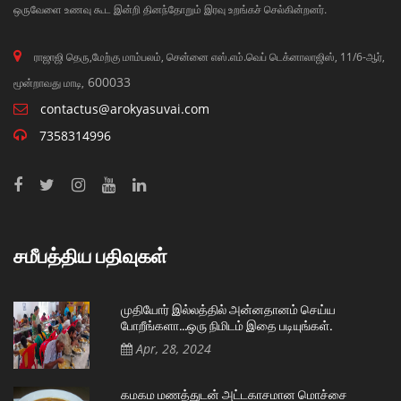
ஒருவேளை உணவு கூட இன்றி தினந்தோறும் இரவு உறங்கச் செல்கின்றனர்.
ராஜாஜி தெரு,மேற்கு மாம்பலம், சென்னை எஸ்.எம்.வெப் டெக்னாலாஜிஸ், 11/6-ஆர்,
600033
மூன்றாவது மாடி,
contactus@arokyasuvai.com
7358314996
சமீபத்திய பதிவுகள்
முதியோர் இல்லத்தில் அன்னதானம் செய்ய
போறீங்களா…ஒரு நிமிடம் இதை படியுங்கள்.
Apr, 28, 2024
கமகம மணத்துடன் அட்டகாசமான மொச்சை