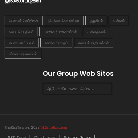
இணைப்புகள்
வேளாண் செய்திகள்
இயற்கை வேளாண்மை
சூழலியல்
உடல்நலம்
உணவு செய்திகள்
பயணவழி உணவகங்கள்
அன்னதானம்
வேலை வாய்ப்புகள்
உணவே பிரசாதம்
சமையல் வீடியோக்கள்
உங்கள் ஊர் சமையல்
Our Group Web Sites
ஆரோக்கிய சுவை அங்காடி
© பதிப்புரிமையை 2023
ஆரோக்கிய சுவை
RSS Feed
Disclaimer
Privacy Policy