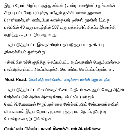
இதய நோய் சிறப்பு மருத்துவர்கள் ( கார்டியாலஜிஸ்ட்) தங்களின்
சிறப்பு பட்டமேற்படிப்புக்கு பயிலும் முக்கியமான நூலான
ப்ரான்வால்டின் கார்டியோ வாஸ்குலார் டிசீசஸ் நூலின் 11வது
பதிப்பில் 49 வது பாடத்தில் 987 வது பக்கத்தில் சிகப்பு இறைச்சி
குறித்து கூறப்பட்டுள்ளதாவது:
- பதப்படுத்தப்பட்ட இறைச்சியும் பதப்படுத்தப்படாத சிகப்பு
இறைச்சியும் ஒன்றன்று
- சிகப்பிறைச்சி குறித்து செய்யப்பட்ட ஆய்வுகளில் பெரும்பான்மை
பதப்படுத்தப்பட்ட சிகப்பிறைச்சி கொண்டே செய்யப்பட்டுள்ளன.
செஃபி வித் ராயர் மெஸ்… வாடிக்கையாளரின் அனுபவ பதிவு
Must Read:
- பதப்படுத்தப்பட்ட சிகப்பிறைச்சியை அதிகம் உண்ணும் போது அதில்
சேர்க்கப்படும் அதிக அளவு சோடியம் ( உப்பு) மற்றும்
கெட்டுப்போகாமல் இருப்பதற்காக சேர்க்கப்படும் சேர்மானங்களின்
விளைவால் இதய நோய் , மூளை ரத்த நாள நோய், நீரிழிவு
போன்றவை ஏற்படுகின்றன
பிரஷ்(பதப்படுத்தப்படாதது) இறைச்சியால் ஆபத்தில்லை