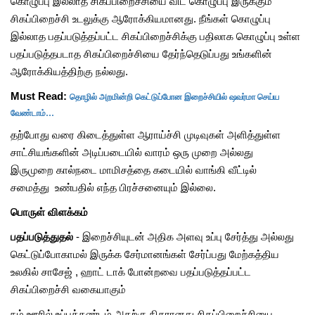
கொழுப்பு இல்லாத சிகப்பிறைச்சியை விட கொழுப்பு இருக்கும்
சிகப்பிறைச்சி உடலுக்கு ஆரோக்கியமானது. நீங்கள் கொழுப்பு
இல்லாத பதப்படுத்தப்பட்ட சிகப்பிறைச்சிக்கு பதிலாக கொழுப்பு உள்ள
பதப்படுத்தபடாத சிகப்பிறைச்சியை தேர்ந்தெடுப்பது உங்களின்
ஆரோக்கியத்திற்கு நல்லது.
தொழில் அறமின்றி கெட்டுப்போன இறைச்சியில் ஷவர்மா செய்ய
Must Read:
வேண்டாம்…
தற்போது வரை கிடைத்துள்ள ஆராய்ச்சி முடிவுகள் அளித்துள்ள
சாட்சியங்களின் அடிப்படையில் வாரம் ஒரு முறை அல்லது
இருமுறை கால்நடை மாமிசத்தை கடையில் வாங்கி வீட்டில்
சமைத்து உண்பதில் எந்த பிரச்சனையும் இல்லை.
பொருள் விளக்கம்
பதப்படுத்துதல்
- இறைச்சியுடன் அதிக அளவு உப்பு சேர்த்து அல்லது
கெட்டுப்போகாமல் இருக்க சேர்மானங்கள் சேர்ப்பது மேற்கத்திய
உலகில் சாசேஜ் , ஹாட் டாக் போன்றவை பதப்படுத்தப்பட்ட
சிகப்பிறைச்சி வகையாகும்
நம் ஊரில் உப்புக்கண்டம் அதற்கு நிகரானது சிகப்பிறைச்சியை