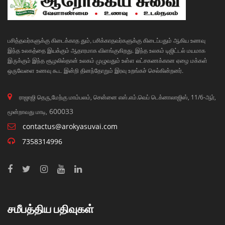
பசித்தவர்களுக்கு கிடைக்காத தும், பசிக்காதவர்களுக்கு கிடைப்பதும் ஆகிய உணவு
இந்த உலகத்தை இயக்கும் ஆதாரமாக விளங்குகிறது. இந்த உலகம் டிஜிட்டல் மயமாக
இருக்கும் இந்த சூழலில்தான் உலகம் முழுவதும் உள்ள லட்சகணக்கான ஏழை மக்கள்
ஒருவேளை உணவு கூட இன்றி தினந்தோறும் இரவு உறங்கச் செல்கின்றனர்.
ராஜாஜி தெரு,மேற்கு மாம்பலம், சென்னை எஸ்.எம்.வெப் டெக்னாலாஜிஸ், 11/6-ஆர்,
600033
மூன்றாவது மாடி,
contactus@arokyasuvai.com
7358314996
சமீபத்திய பதிவுகள்