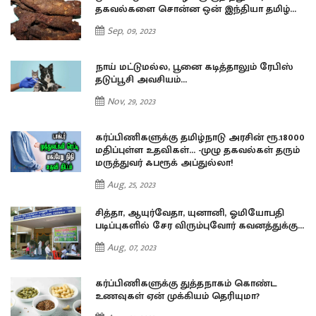
…
தகவல்களை சொன்ன ஒன் இந்தியா தமிழ்…
Sep, 09, 2023
நாய் மட்டுமல்ல, பூனை கடித்தாலும் ரேபிஸ்
தடுப்பூசி அவசியம்…
Nov, 29, 2023
00
கர்ப்பிணிகளுக்கு தமிழ்நாடு அரசின் ரூ.18000
்
மதிப்புள்ள உதவிகள்… -முழு தகவல்கள் தரும்
மருத்துவர் ஃபரூக் அப்துல்லா!
Aug, 25, 2023
சித்தா, ஆயுர்வேதா, யுனானி, ஓமியோபதி
..
படிப்புகளில் சேர விரும்புவோர் கவனத்துக்கு...
Aug, 07, 2023
கர்ப்பிணிகளுக்கு துத்தநாகம் கொண்ட
உணவுகள் ஏன் முக்கியம் தெரியுமா?