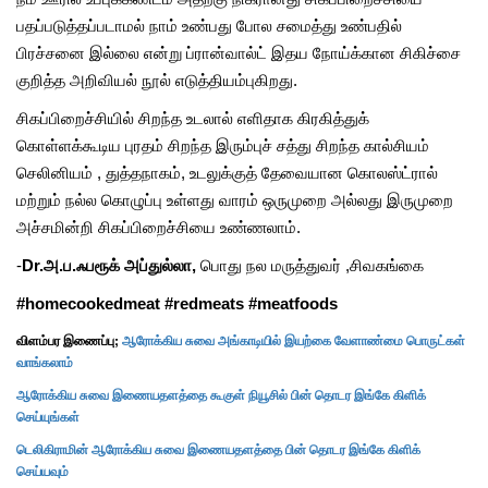
பதப்படுத்தப்படாமல் நாம் உண்பது போல சமைத்து உண்பதில்
பிரச்சனை இல்லை என்று ப்ரான்வால்ட் இதய நோய்க்கான சிகிச்சை
குறித்த அறிவியல் நூல் எடுத்தியம்புகிறது.
சிகப்பிறைச்சியில் சிறந்த உடலால் எளிதாக கிரகித்துக்
கொள்ளக்கூடிய புரதம் சிறந்த இரும்புச் சத்து சிறந்த கால்சியம்
செலினியம் , துத்தநாகம், உடலுக்குத் தேவையான கொலஸ்ட்ரால்
மற்றும் நல்ல கொழுப்பு உள்ளது வாரம் ஒருமுறை அல்லது இருமுறை
அச்சமின்றி சிகப்பிறைச்சியை உண்ணலாம்.
-
Dr.அ.ப.ஃபரூக் அப்துல்லா,
பொது நல மருத்துவர் ,சிவகங்கை
#homecookedmeat #redmeats #meatfoods
விளம்பர இணைப்பு;
ஆரோக்கிய சுவை அங்காடியில் இயற்கை வேளாண்மை பொருட்கள்
வாங்கலாம்
ஆரோக்கிய சுவை இணையதளத்தை கூகுள் நியூசில் பின் தொடர இங்கே கிளிக்
செய்யுங்கள்
டெலிகிராமின் ஆரோக்கிய சுவை இணையதளத்தை பின் தொடர இங்கே கிளிக்
செய்யவும்