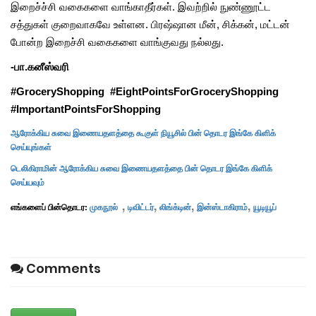
இறைச்ச்சி வகைகளை வாங்காதீர்கள். இவற்றில் நுண்ணூட்ட
சத்துகள் குறைவாகவே உள்ளன. பிரஷ்ஷான மீன், சிக்கன், மட்டன்
போன்ற இறைச்சி வகைகளை வாங்குவது நல்லது.
-பா.கனீஸ்வரி
#GroceryShopping #EightPointsForGroceryShopping
#ImportantPointsForShopping
ஆரோக்கிய சுவை இணையதளத்தை கூகுள் நியூசில் பின் தொடர இங்கே கிளிக்
செய்யுங்கள்
டெலிகிராமின் ஆரோக்கிய சுவை இணையதளத்தை பின் தொடர இங்கே கிளிக்
செய்யவும்
,
,
,
,
எங்களைப் பின்தொடர:
முகநூல்
டிவிட்டர்
லிங்க்டின்
இன்ஸ்டாகிராம்
யூடியூப்
Comments