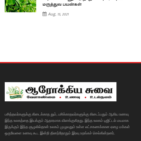
மருத்துவ பயன்கள்
Aug, 15, 2021
பசித்தவர்களுக்கு கிடைக்காத தும், பசிக்காதவர்களுக்கு கிடைப்பதும் ஆகிய உணவு
இந்த உலகத்தை இயக்கும் ஆதாரமாக விளங்குகிறது. இந்த உலகம் டிஜிட்டல் மயமாக
இருக்கும் இந்த சூழலில்தான் உலகம் முழுவதும் உள்ள லட்சகணக்கான ஏழை மக்கள்
ஒருவேளை உணவு கூட இன்றி தினந்தோறும் இரவு உறங்கச் செல்கின்றனர்.