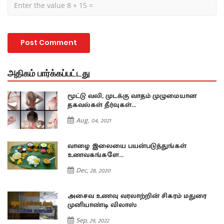
அதிகம் பார்க்கப்பட்டது
மூட்டு வலி, முடக்கு வாதம் முழுமையான
தகவல்கள் தீர்வுகள்...
Aug, 04, 2021
வாழை இலையை பயன்படுத்துங்கள்
உணவகங்களே...
Dec, 28, 2020
அசைவ உணவு வரலாற்றின் சிகரம் மதுரை
முனியாண்டி விலாஸ்
Sep, 29, 2022