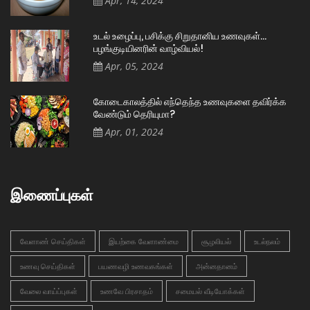
Apr, 14, 2024
உடல் உழைப்பு, பசிக்கு சிறுதானிய உணவுகள்…
பழங்குடியினரின் வாழ்வியல்!
Apr, 05, 2024
கோடைகாலத்தில் எந்தெந்த உணவுகளை தவிர்க்க
வேண்டும் தெரியுமா?
Apr, 01, 2024
இணைப்புகள்
வேளாண் செய்திகள்
இயற்கை வேளாண்மை
சூழலியல்
உடல்நலம்
உணவு செய்திகள்
பயணவழி உணவகங்கள்
அன்னதானம்
வேலை வாய்ப்புகள்
உணவே பிரசாதம்
சமையல் வீடியோக்கள்