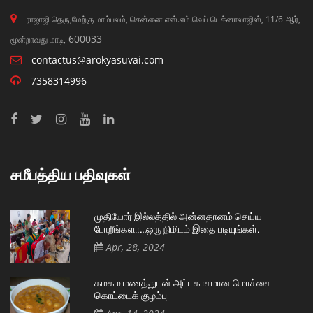
ராஜாஜி தெரு,மேற்கு மாம்பலம், சென்னை எஸ்.எம்.வெப் டெக்னாலாஜிஸ், 11/6-ஆர்,
600033
மூன்றாவது மாடி,
contactus@arokyasuvai.com
7358314996
சமீபத்திய பதிவுகள்
முதியோர் இல்லத்தில் அன்னதானம் செய்ய
போறீங்களா…ஒரு நிமிடம் இதை படியுங்கள்.
Apr, 28, 2024
கமகம மணத்துடன் அட்டகாசமான மொச்சை
கொட்டைக் குழம்பு