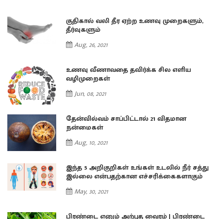
குதிகால் வலி தீர ஏற்ற உணவு முறைகளும்,
தீர்வுகளும்
Aug, 26, 2021
உணவு வீணாவதை தவிர்க்க சில எளிய
வழிமுறைகள்
Jun, 08, 2021
தேன்வில்வம் சாப்பிட்டால் 21 விதமான
நன்மைகள்
Aug, 10, 2021
து
இந்த 5 அறிகுறிகள் உங்கள் உடலில் நீர் சத்து
இல்லை என்பதற்கான எச்சரிக்கைகளாகும்
May, 30, 2021
ை
பிரண்டை எனும் அற்புத வைரம் | பிரண்டை