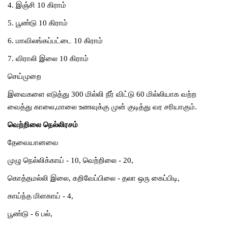
4.
இஞ்சி
10
கிராம்
5.
பூண்டு
10
கிராம்
6.
மாவிலங்கப்பட்டை
10
கிராம்
7.
விராலி
இலை
10
கிராம்
செய்முறை
இவைகளை
எடுத்து
300
மில்லி
நீர்
விட்டு
60
மில்லியாக
வற்ற
வைத்து
காலை
,
மாலை
உணவுக்கு
முன்
குடித்து
வர
சரியாகும்
.
வெற்றிலை நெல்லிரசம்
தேவையானவை
முழு
நெல்லிக்காய்
- 10,
வெற்றிலை
- 20,
கொத்தமல்லி
இலை
,
கறிவேப்பிலை
-
தலா
ஒரு
கைப்பிடி
,
காய்ந்த
மிளகாய்
- 4,
பூண்டு
- 6
பல்
,