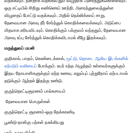
வதக்கவும்
.
நன்றாக
வதங்கியதும்
விழுதாக
அரைத்துக்கொள்ளவும்
.
ஒரு
சட்டியில்
சிறிது
எண்ணெய்
ஊற்றி
,
அரைத்துவைத்துள்ள
விழுதைப்
போட்டு
வதக்கவும்
.
அதில்
நெல்லிக்காய்
சாறு
,
தேவையான
அளவு
நீர்
சேர்த்துக்
கொதிக்கவைக்கவும்
.
அடுப்பை
மிதமாக
எரியவிடவும்
.
கொதிக்கும்
பக்குவம்
வந்ததும்
,
தேவையான
அளவு
உப்பு
சேர்த்துக்
கொதிக்கவிடாமல்
கீழே
இறக்கவும்
.
மருத்துவப் பயன்
குதிகால்
,
பாதம்
,
கெண்டைக்கால்
,
மூட்டு
,
தொடை
ஆகிய
இடங்களில்
ஏற்படும்
வலியைப்
போக்கும்
.
உயர்
ரத்த
அழுத்தம்
உள்ளவர்களுக்கும்
இதய
நோயாளிகளுக்கும்
ஏற்ற
உணவு
.
எலும்புப்
புற்றுநோய்
ஏற்படாமல்
தடுக்கும்
ஆற்றல்
இதற்கு
உண்டு
.
குருந்தொட்டிசூரணம் பால்கசாயம்
தேவையான பொருள்கள்
குருந்தொட்டி
சூரணம்
-
ஒரு
தேக்கரண்டி
பூண்டு
-
நான்கு
பற்கள்
நசுக்கியது
பால்
-
நூறு
மில்லி