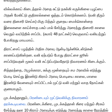
வைத்திருக்கலாம்.
வில்வக்காய் கிடைத்தால் அதை சுட்டு நசுக்கி எருக்கிலை பழுப்பை
அதன் மேலிட்டு குதிகால்களை ஒத்தடம் கொடுக்கலாம். (வலி தீரும்
வரை தினசரி செய்க) மிகு பித்தம் குறைய மைக்கொன்றை
இலைகளை காய்ச்சாத பசும் பால் சேர்த்து அரைத்து தினசரி காலை
வெறும் வயிற்றில் சாப்பிட (சுமார் 48 நாட்கள்) வெகுவாய் வலியற்றுப்
போகிறது மாயமாய்.
திராட்சைப் பழத்தில் அதிக அளவு ஆன்டிஆக்ஸிடென்டுகள்
காணப்படுகின்றன. வலி ஏற்படும் போது திராட்சை ஜூஸ்
சாப்பிடுவதன் மூலம் வலி கட்டுப்படுவதோடு நிவாரணம் கிடைக்கும்.
சித்தரத்தை, அமுக்காரா, சுக்கு மூன்றையும் சம அளவில் எடுத்து
பொடி செய்து இரண்டு கிராம் அளவு பொடியை காலை, மாலை
இரண்டு வேளையும் சாப்பிட்டால் மூட்டு வலி மற்றும் வாத நோய்கள்
குணமாகும்.
முடக்கத்தானும்,
பிரண்டையும் மூட்டுவலிக்கு நிவாரணம்
தரக்கூடியவை.
பிரண்டைக்கீரை, முடக்கத்தான் கீரை மற்றும் சீரகம்
சேர்த்து தலா 10 கிராம் அளவுக்கு எடுத்து அரைத்து காலை நேரத்தில்