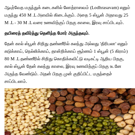
ஆயுர்வேத
மருந்துக்
கடைகளில்
லோத்ராஸவம்
(Lodhrasavam)
எனும்
மருந்து
450 M .L
அளவில்
கிடைக்கும்
.
அதை
5
ஸ்பூன்
அதாவது
25
M .L - 30 M .L
வரை
உணவிற்குப்
பிறகு
காலை
,
இரவு
சாப்பிடவும்
.
தயிரைத்
தவிர்த்து
தெளிந்த
மோர்
அருந்தவும்
.
தேன்
கால்
ஸ்பூன்
சிறிது
தண்ணீரில்
கலந்து
அல்லது
'
திரிபலா
'
எனும்
கடுக்காய்
,
நெல்லிக்காய்
,
தான்றிக்காய்
சூர்ணம்
1
ஸ்பூன்
(5
கிராம்
)
80 M .L
தண்ணீரில்
சிறிது
கொதிக்கவிட்டு
வடிகட்டி
ஆறிய
பிறகு
,
கால்
ஸ்பூன்
தேன்
கலந்து
காலை
,
இரவு
உணவிற்குப்
பிறகு
உடனே
அருந்த
வேண்டும்
.
அதன்
பிறகு
முன்
குறிப்பிட்ட
மருந்தைச்
சாப்பிடலாம்
.