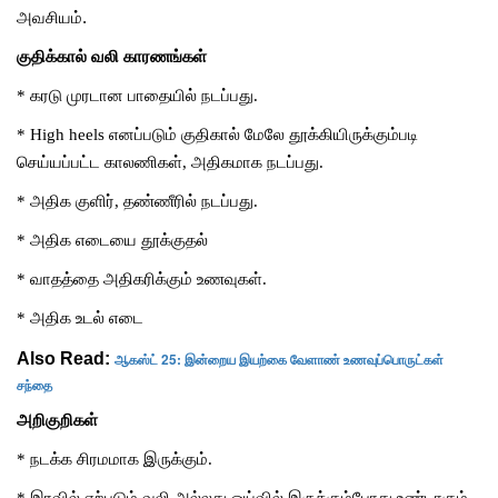
அவசியம்.
குதிக்கால் வலி காரணங்கள்
*
கரடு
முரடான
பாதையில்
நடப்பது
.
* High heels
எனப்படும்
குதிகால்
மேலே
தூக்கியிருக்கும்படி
செய்யப்பட்ட
காலணிகள்
,
அதிகமாக
நடப்பது
.
*
அதிக
குளிர்
,
தண்ணீரில்
நடப்பது
.
*
அதிக
எடையை
தூக்குதல்
*
வாதத்தை
அதிகரிக்கும்
உணவுகள்
.
*
அதிக
உடல்
எடை
Also Read:
ஆகஸ்ட் 25: இன்றைய இயற்கை வேளாண் உணவுப்பொருட்கள்
சந்தை
அறிகுறிகள்
*
நடக்க
சிரமமாக
இருக்கும்
.
*
இரவில்
ஏற்படும்
வலி
அல்லது
ஓய்வில்
இருக்கும்போது
உண்டாகும்