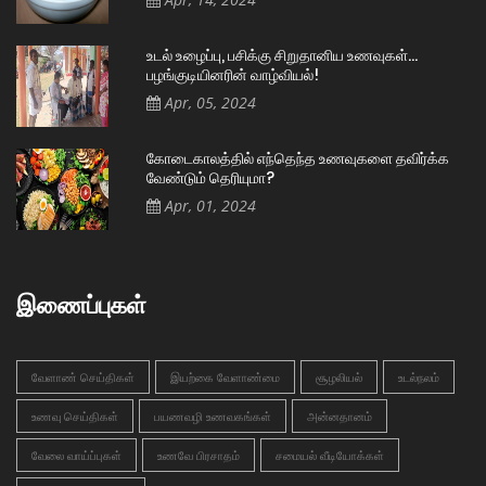
உடல் உழைப்பு, பசிக்கு சிறுதானிய உணவுகள்…
பழங்குடியினரின் வாழ்வியல்!
Apr, 05, 2024
கோடைகாலத்தில் எந்தெந்த உணவுகளை தவிர்க்க
வேண்டும் தெரியுமா?
Apr, 01, 2024
இணைப்புகள்
வேளாண் செய்திகள்
இயற்கை வேளாண்மை
சூழலியல்
உடல்நலம்
உணவு செய்திகள்
பயணவழி உணவகங்கள்
அன்னதானம்
வேலை வாய்ப்புகள்
உணவே பிரசாதம்
சமையல் வீடியோக்கள்