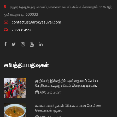
ராஜாஜி தெரு,மேற்கு மாம்பலம், சென்னை எஸ்.எம்.வெப் டெக்னாலாஜிஸ், 11/6-ஆர்,
600033
மூன்றாவது மாடி,
contactus@arokyasuvai.com
7358314996
சமீபத்திய பதிவுகள்
முதியோர் இல்லத்தில் அன்னதானம் செய்ய
போறீங்களா…ஒரு நிமிடம் இதை படியுங்கள்.
Apr, 28, 2024
கமகம மணத்துடன் அட்டகாசமான மொச்சை
கொட்டைக் குழம்பு
Apr, 14, 2024