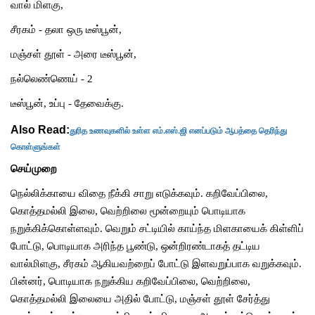
வால்
மிளகு
,
சீரகம்
-
தலா
ஒரு
டீஸ்பூன்
,
மஞ்சள்
தூள்
-
அரை
டீஸ்பூன்
,
நல்லெண்ணெய்
- 2
டீஸ்பூன்
,
உப்பு
-
தேவைக்கு
.
Also Read:
துரித உணவுகளில் உள்ள எம்.எஸ்.ஜி எனப்படும் ஆபத்தை தெரிந்து
கொள்ளுங்கள்
செய்முறை
நெல்லிக்காயை
விதை
நீக்கி
சாறு
எடுக்கவும்
.
கறிவேப்பிலை
,
கொத்தமல்லி
இலை
,
வெற்றிலை
மூன்றையும்
பொடியாக
நறுக்கிக்கொள்ளவும்
.
வெறும்
சட்டியில்
காய்ந்த
மிளகாயைக்
கிள்ளிப்
போட்டு
,
பொடியாக
அரிந்த
பூண்டு
,
ஒன்றிரண்டாகத்
தட்டிய
வால்மிளகு
,
சீரகம்
ஆகியவற்றைப்
போட்டு
இளவறுப்பாக
வறுக்கவும்
.
பின்னர்
,
பொடியாக
நறுக்கிய
கறிவேப்பிலை
,
வெற்றிலை
,
கொத்தமல்லி
இலையை
அதில்
போட்டு
,
மஞ்சள்
தூள்
சேர்த்து