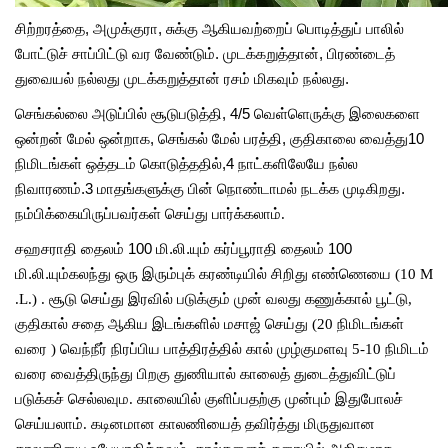
சிற்றரத்தை, அமுக்குரா, சுக்கு ஆகியவற்றைப் பொடித்துப் பாலில்
போட்டுச் சாப்பிட்டு வர வேண்டும். முடக்கறுத்தான், பிரண்டைத்
துவையல் நல்லது முடக்கறுத்தான் ரசம் மிகவும் நல்லது.
செங்கல்லை அடுப்பில் சூடுபடுத்தி, 4/5 வெள்ளெருக்கு இலைகளை
ஒன்றன் மேல் ஒன்றாக, செங்கல் மேல் பரத்தி, குதிகாலை வைத்து10
நிமிடங்கள் ஒத்தடம் கொடுத்ததில்,4 நாட்களிலேயே நல்ல
நிவாரணம்.3 மாதங்களுக்கு பின் நொண்டாமல் நடக்க முடிகிறது.
நம்பிக்கையிருப்பவர்கள்
செய்து
பார்க்கலாம்
.
சஹசராதி தைலம் 100 மி.லி.யும் கர்ப்பூராதி தைலம் 100
மி.லி.யும்கலந்து
ஒரு
இரும்புக்
கரண்டியில்
சிறிது
எண்ணெயை
(10 M
.L.) .
சூடு
செய்து
இரவில்
படுக்கும்
முன்
வலது
கணுக்கால்
பூட்டு
,
குதிகால்
சதை
ஆகிய
இடங்களில்
மசாஜ்
செய்து
(20
நிமிடங்கள்
வரை
)
வெந்நீர்
நிரப்பிய
பாத்திரத்தில்
கால்
முழ்குமளவு
5-10
நிமிடம்
வரை
வைத்திருந்து
பிறகு
துணியால்
காலைத்
துடைத்துவிட்டுப்
படுக்கச்
செல்லவும
.
காலையில்
குளிப்பதற்கு
முன்பும்
இதுபோலச்
செய்யலாம்
.
கடினமான
காலணியைத்
தவிர்த்து
மிருதுவான