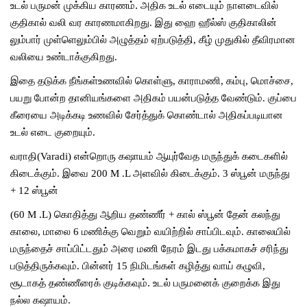
உடல் பருமன் முக்கிய காரணம். அதிக
உடல்
எடையும்
நாளடைவில்
குதிகால்
வலி
வர
காரணமாகிறது
.
இது
ஹை
ஹீல்ஸ்
குதிகாலின்
லும்பார்
முள்ளெலும்பில்
அழுத்தம்
ஏற்படுத்தி
,
கீழ்
முதுகில்
தீவிரமான
வலியை
உண்டாக்குகிறது
.
இதை
தடுக்க
நீங்கள்உணவில்
கொள்ளு
,
காராமணி
,
கம்பு
,
மொச்சை
,
பயறு
போன்ற
தானியங்களை
அதிகம்
பயன்படுத்த
வேண்டும்
.
குப்பை
கீரையை
அடிக்கடி
உணவில்
சேர்த்துக்
கொண்டால்
அதிகப்படியான
உடல்
எடை
குறையும்
.
வராதி
(Varadi)
என்றொரு
கஷாயம்
ஆயுர்வேத
மருந்துக்
கடைகளில்
கிடைக்கும்
.
இவை
200 M .L
அளவில்
கிடைக்கும்
. 3
ஸ்பூன்
மருந்து
+ 12
ஸ்பூன்
(60 M .L)
கொதித்து
ஆறிய
தண்ணீர்
+
கால்
ஸ்பூன்
தேன்
கலந்து
காலை
,
மாலை
6
மணிக்கு
வெறும்
வயிற்றில்
சாப்பிடவும்
.
காலையில்
மருந்தைச்
சாப்பிட்டதும்
அரை
மணி
நேரம்
இடது
பக்கமாகச்
சரிந்து
படுத்திருக்கவும்
.
பின்னர்
15
நிமிடங்கள்
கழித்து
வாய்
கழுவி
,
சூடாகத்
தண்ணீரைக்
குடிக்கவும்
.
உடல்
பருமனைக்
குறைக்க
இது
நல்ல
கஷாயம்
.