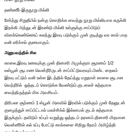
தண்ணீர்
-
இருநூறு
மில்லி
சேர்த்து
சிறுதீயில்
நன்கு
கொதிக்க
வைத்து
நூறு
மில்லியாக
சுருக்கி
இறக்கி
அத்துடன்
இரண்டு
மில்லி
உள்ளுக்கு
சாப்பிடும்
விளக்கெண்ணெய்
கலந்து இரவு
படுக்கும்
முன்
குடித்து
வர
கால்
பாத
வலி
எரிச்சல்
குணமாகும்
.
அனுபவத்தில் சில
காலை,இரவு உணவுக்கு முன் தினசரி அமுக்குரா சூரணம் 1/2
டீஸ்பூன் சூடாண வென்நீரிருடன் சாப்பிட்டுவரவும்.பிண்ட தைலம்
இரவு மட்டும் வலி உள்ள இடத்தில் தேய்த்து மறுநாள் காலை சூடான
வெந்நீரில் ஒத்தடம் கொடுக்க வேண்டும்.குடலைச் சுத்தமாக
வைத்திருத்தல் மிக அவசியம்.
திரிபலா சூர்ணம் 1 ஸ்பூன் அளவில் இரவில் படுக்கும் முன் தேனுடன்
குழைத்துச் சாப்பிட்டால் மலச்சிக்ல் இல்லாமல் குடல் சுத்தமாக
இருக்கும். தவிடும் உப்பும் வறுத்து ஒத்தடம் தரலாம்.தினசரி மிதமான
வென்னீரில் கல் உப்பு போட்டு கால்களை சிறிது நேரம் அமிழ்த்தி