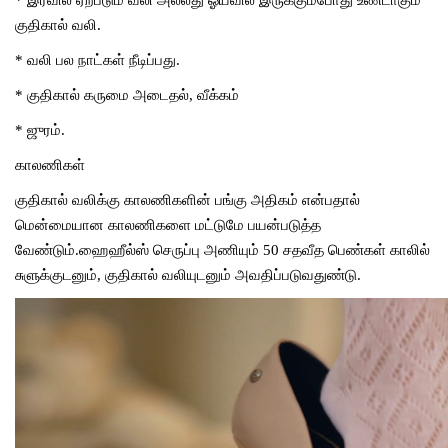
குதிகால்
வலி
.
*
வலி
பல
நாட்கள்
நீடிப்பது
.
*
குதிகால்
கருமை
அடைதல்
,
வீக்கம்
*
ஜுரம்
.
காலணிகள்
குதிகால்
வலிக்கு
காலணிகளின்
பங்கு
அதிகம்
என்பதால்
மென்மையான
காலணிகளை
மட்டுமே
பயன்படுத்த
வேண்டும்
.
ஹைஹீல்ஸ்
செருப்பு
அணியும்
50
சதவீத
பெண்கள்
காலில்
சுளுக்குடனும்
,
குதிகால்
வலியுடனும்
அவதிப்படுவதுண்டு
.