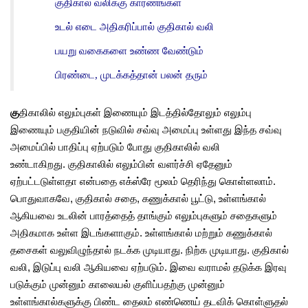
குதிகால் வலிக்கு காரணங்கள்
உடல் எடை அதிகரிப்பால் குதிகால் வலி
பயறு வகைகளை உண்ண வேண்டும்
பிரண்டை, முடக்கத்தான் பலன் தரும்
கு
திகாலில்
எலும்புகள்
இணையும்
இடத்தில்தோலும்
எலும்பு
இணையும்
பகுதியின்
நடுவில்
சவ்வு
அமைப்பு
உள்ளது
இந்த
சவ்வு
அமைப்பில்
பாதிப்பு
ஏற்படும்
போது
குதிகாலில்
வலி
உண்டாகிறது
. குதிகாலில் எலும்பின் வளர்ச்சி ஏதேனும்
ஏற்பட்டடுள்ளதா என்பதை எக்ஸ்ரே மூலம் தெரிந்து கொள்ளலாம்.
பொதுவாகவே, குதிகால் சதை, கணுக்கால் பூட்டு, உள்ளங்கால்
ஆகியவை உடலின் பாரத்தைத் தாங்கும் எலும்புகளும் சதைகளும்
அதிகமாக உள்ள இடங்களாகும். உள்ளங்கால் மற்றும் கணுக்கால்
தசைகள் வலுவிழுந்தால் நடக்க முடியாது. நிற்க முடியாது. குதிகால்
வலி, இடுப்பு வலி ஆகியவை ஏற்படும். இவை வராமல் தடுக்க இரவு
படுக்கும் முன்னும் காலையல் குளிப்பதற்கு முன்னும்
உள்ளங்கால்களுக்கு பிண்ட தைலம் எண்ணெய் தடவிக் கொள்ளுதல்