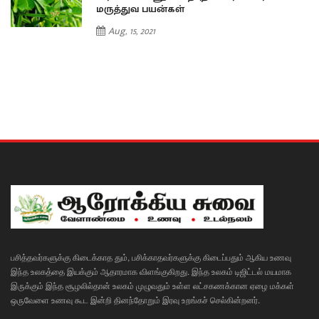
மருத்துவ பயன்கள்
Aug, 15, 2021
பசித்தவர்களுக்கு கிடைக்காத தும், பசிக்காதவர்களுக்கு கிடைப்பதும் ஆகிய உணவு
இந்த உலகத்தை இயக்கும் ஆதாரமாக விளங்குகிறது. இந்த உலகம் டிஜிட்டல் மயமாக
இருக்கும் இந்த சூழலில்தான் உலகம் முழுவதும் உள்ள லட்சகணக்கான ஏழை மக்கள்
ஒருவேளை உணவு கூட இன்றி தினந்தோறும் இரவு உறங்கச் செல்கின்றனர்.