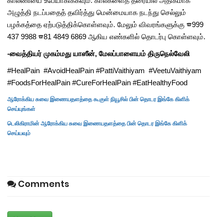
காலணியை
உபேயாகிக்கவும்
.
கால்களைத்
தரையில்
அதிகமாக
அழுத்தி
நடப்பதைத்
தவிர்த்து
மென்மையாக
நடந்து
செல்லும்
பழக்கத்தை
ஏற்படுத்திக்கொள்ளவும்
. மேலும் விவரங்களுக்கு
☎999
437 9988 ☎81 4849 6869 ஆகிய எண்களில் தொடர்பு கொள்ளவும்.
-வைத்தியர் முகம்மது யாஸீன், மேலப்பாளையம்
திருநெல்வேலி
#HealPain #AvoidHealPain #PattiVaithiyam #VeetuVaithiyam
#FoodsForHealPain #CureForHealPain #EatHealthyFood
ஆரோக்கிய சுவை இணையதளத்தை கூகுள் நியூசில் பின் தொடர இங்கே கிளிக்
செய்யுங்கள்
டெலிகிராமின் ஆரோக்கிய சுவை இணையதளத்தை பின் தொடர இங்கே கிளிக்
செய்யவும்
Comments