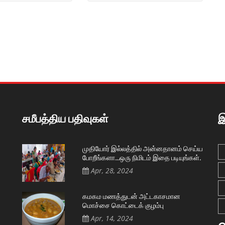
சமீபத்திய பதிவுகள்
இ
முதியோர் இல்லத்தில் அன்னதானம் செய்ய
போறீங்களா…ஒரு நிமிடம் இதை படியுங்கள்.
Apr, 28, 2024
கமகம மணத்துடன் அட்டகாசமான
மொச்சை கொட்டைக் குழம்பு
Apr, 14, 2024