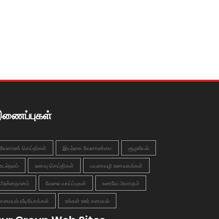
ணைப்புகள்
வேளாண் செய்திகள்
இயற்கை வேளாண்மை
சூழலியல்
உடல்நலம்
உணவு செய்திகள்
பயணவழி உணவகங்கள்
அன்னதானம்
வேலை வாய்ப்புகள்
உணவே பிரசாதம்
சமையல் வீடியோக்கள்
உங்கள் ஊர் சமையல்