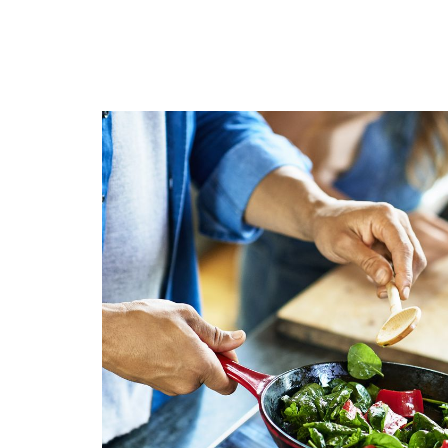
மூட்டு வலி, முடக்கு வாதம்
முழுமையான தகவல்கள் தீர
Aug, 04, 2021
வாழை இலையை பயன்படு
உணவகங்களே...
Dec, 28, 2020
அசைவ உணவு வரலாற்றின
மதுரை முனியாண்டி வில
Sep, 29, 2022