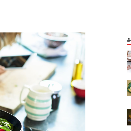
அ
மூட்டு வலி, முடக்கு வாதம்
்வுகள்...
முழுமையான தகவல்கள் தீர்வுகள்...
Aug, 04, 2021
த்துங்கள்
வாழை இலையை பயன்படுத்துங்கள்
உணவகங்களே...
Dec, 28, 2020
் சிகரம்
அசைவ உணவு வரலாற்றின் சிகரம்
ாஸ்
மதுரை முனியாண்டி விலாஸ்
Sep, 29, 2022