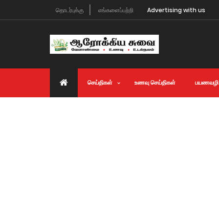
தொடர்புக்கு
எங்களைப்பற்றி
Advertising with us
செய்திகள்
உணவு செய்திகள்
பயணவழி