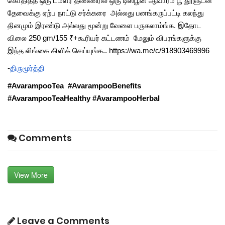
கொதித்த ஒரு டம்ளர் தண்ணீரில் ஒரு டிஸ்பூன் ஆவாரம் பூ தூளுடன்
தேவைக்கு ஏற்ப நாட்டு சர்க்கரை அல்லது பனங்கருப்பட்டி கலந்து
தினமும் இரண்டு அல்லது மூன்று வேளை பருகலாம்ங்க. இதோட
விலை 250 gm/155 ₹+கூரியர் கட்டணம் மேலும் விபரங்களுக்கு
இந்த லிங்கை கிளிக் செய்யுங்க.. https://wa.me/c/918903469996
-
திருமூர்த்தி
#AvarampooTea #AvarampooBenefits
#AvarampooTeaHealthy #AvarampooHerbal
Comments
View More
Leave a Comments