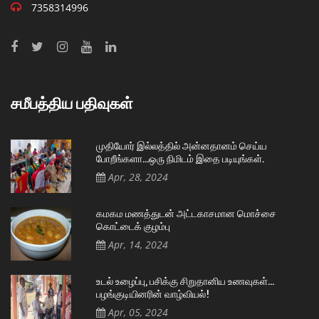
7358314996
சமீபத்திய பதிவுகள்
முதியோர் இல்லத்தில் அன்னதானம் செய்ய
போறீங்களா…ஒரு நிமிடம் இதை படியுங்கள்.
Apr, 28, 2024
கமகம மணத்துடன் அட்டகாசமான மொச்சை
கொட்டைக் குழம்பு
Apr, 14, 2024
உடல் உழைப்பு, பசிக்கு சிறுதானிய உணவுகள்…
பழங்குடியினரின் வாழ்வியல்!
Apr, 05, 2024