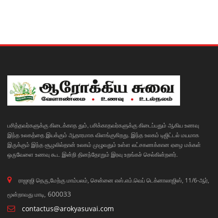
பசித்தவர்களுக்கு கிடைக்காத தும், பசிக்காதவர்களுக்கு கிடைப்பதும் ஆகிய உணவு
இந்த உலகத்தை இயக்கும் ஆதாரமாக விளங்குகிறது. இந்த உலகம் டிஜிட்டல் மயமாக
இருக்கும் இந்த சூழலில்தான் உலகம் முழுவதும் உள்ள லட்சகணக்கான ஏழை மக்கள்
ஒருவேளை உணவு கூட இன்றி தினந்தோறும் இரவு உறங்கச் செல்கின்றனர்.
ராஜாஜி தெரு,மேற்கு மாம்பலம், சென்னை எஸ்.எம்.வெப் டெக்னாலாஜிஸ், 11/6-ஆர்,
600033
மூன்றாவது மாடி,
contactus@arokyasuvai.com