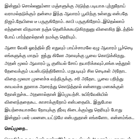
இன்னும் சொல்லனும்னா மஞ்சளுக்கு அடுத்த படியாக புற்றுநோய்
வராமல்தடுக்கும் தன்மை இந்த ஆவாரம் பூவிற்கு உள்ளது என்பதே
நிஜம்.தேயிலை டீ பருகுகிறோம். காபி பருகுகிறோம்..இதெல்லாம்
எத்தனை விதமான நஞ்சு தெளிக்ககபடுகிறதுனு விளைகிற இடத்தில்
போய் பார்த்தால்தான் நமக்கு தெரியும்.
ஆனா வேலி ஓரத்தில் நீர் எதுவும் பாய்ச்சாமலே ஏழு ஆவாரம் பூச்செடி
எங்களுக்கு மாதம் ஐந்து கிலோ அளவுக்கு பூவை கொடுக்கிறது.
அதன் மூலம் ஆவாரம் பூ குளியல் சோப் தயாரிக்கவும்,எங்க டீத்தூள்
தேவைக்கும் பயன்படுத்தினோம். மறுபடியும் சில செடிகள் அதோட
விதை மூலமா முளைச்சு வந்திருக்கு. சரி அதோட பூவை பறித்து
காயவச்சு தூளாக அரைத்து கொடுத்தால் என்னானு மனசுக்குள்
தோன்றுச்சு.. அதனால்தான் இம்முயற்சி. உயிர்வேலியில்
விளைந்ததைகூட காசாக்குறோம் என்பதைவிட இதுபோல
இயற்கையாகவே நோயுக்கு தீர்வு கிடைக்கும்னு தெரியும் போது
இன்னும் பலர் பலனடையட்டுமே என்பதுதான் எங்களோட என்னம்ங்க..
செய்முறை..