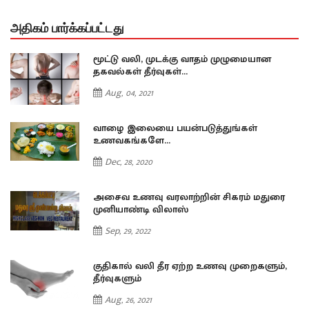
அதிகம் பார்க்கப்பட்டது
மூட்டு வலி, முடக்கு வாதம் முழுமையான
தகவல்கள் தீர்வுகள்...
Aug, 04, 2021
வாழை இலையை பயன்படுத்துங்கள்
உணவகங்களே...
Dec, 28, 2020
அசைவ உணவு வரலாற்றின் சிகரம் மதுரை
முனியாண்டி விலாஸ்
Sep, 29, 2022
குதிகால் வலி தீர ஏற்ற உணவு முறைகளும்,
தீர்வுகளும்
Aug, 26, 2021