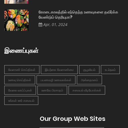
கோடைகாலத்தில் எந்தெந்த உணவுகளை தவிர்க்க
வேண்டும் தெரியுமா?
Apr, 01, 2024
இணைப்புகள்
வேளாண் செய்திகள்
இயற்கை வேளாண்மை
சூழலியல்
உடல்நலம்
உணவு செய்திகள்
பயணவழி உணவகங்கள்
அன்னதானம்
வேலை வாய்ப்புகள்
உணவே பிரசாதம்
சமையல் வீடியோக்கள்
உங்கள் ஊர் சமையல்
Our Group Web Sites