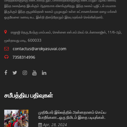
இந்த உலகத்தை இயக்கும் ஆதாரமாக விளங்குகிறது. இந்த உலகம் டிஜிட்டல் மயமாக
இருக்கும் இந்த சூழலில்தான் உலகம் முழுவதும் உள்ள லட்சகணக்கான ஏழை மக்கள்
ஒருவேளை உணவு கூட இன்றி தினந்தோறும் இரவு உறங்கச் செல்கின்றனர்.
ராஜாஜி தெரு,மேற்கு மாம்பலம், சென்னை எஸ்.எம்.வெப் டெக்னாலாஜிஸ், 11/6-ஆர்,
600033
மூன்றாவது மாடி,
contactus@arokyasuvai.com
7358314996
சமீபத்திய பதிவுகள்
முதியோர் இல்லத்தில் அன்னதானம் செய்ய
போறீங்களா…ஒரு நிமிடம் இதை படியுங்கள்.
Apr, 28, 2024