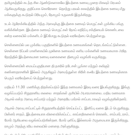
தமிழகத்தில் கடந்த சில ஆண்டுகளாகவே இயற்கை உணவு முறை மிகவும் பிரபலம்
ஆகிவருகிறது. குறிப்பாக கொரோனா தொற்று பரவல் காலத்தில் இயற்கை உணவு மீது
மக்களுக்கு கூடுதல் பிரியமும், நேசமும் உருவாகி இருக்கிறது.
உடல் ஆரோக்கியத்தில் அந்த அளவுக்கு இயற்கை உணவுப் பொருட்கள் முக்கிய பங்கு
வகிக்கின்றன. இயற்கை உணவுப் பொருட்கள் நோய் எதிர்ப்பு சக்தியைக் கொண்டவை
என்ற வகையில் மக்களிடம் இப்போது கூடுதல் வரவேற்பை பெற்றுள்ளது.
சென்னையில் பல முக்கிய பகுதிகளில் இயற்கை உணவகங்கள் தொடங்கப்பட்டுள்ளன.
சென்னை ரிப்பன் மாளிகையில் மூலிகை உணவகம் எளிய மக்களின் உணவகமாக அதே
நேரத்தில் இயற்கையான உணவு வகைகளை தினமும் வழங்கி வருகிறது.
சென்னையின் மையப்பகுதியான தி.நகரில் நடேசன் பூங்கா மற்றும் கவிஞர்
கண்ணதாசனின் இல்லம் அருகிலும் அமைந்துள்ள கிரீன் கஃபே இயற்கை உணவுக்காக
பெரும் வரவேற்பைப் பெற்றுள்ளது.
மதியம் 11.30 மணிக்கு திறக்கப்படும் இந்த உணவகம் இரவு வரை இயங்குகிறது. இங்கு
வழங்ப்பபடும் சிறுதானிய கலவை சாதங்கள் ருசியில் அபாரமானவை. மதிய உணவாக
அடிசல் என்ற அளவு சாப்பாடு மற்றும் அதையே பார்சல் சாப்பாடாகவும் வழங்குகின்றனர்.
அடிசல் அளவு சாப்பாட்டில் சிறுதானியத்தில் செய்யப்பட்ட இனிப்பு வகை இடம் பெறுகிறது.
பின்னர் சாதம், இயற்கையாக விளைவிக்கப்பட்ட காய்கறிகளைக் கொண்ட சாம்பார், ரசம்,
மோர் ஆகியவை வழங்கப்படுகின்றன. மோர் புளிப்பு இல்லாமல் அருமையாக இருக்கிறது.
ரசமும் அதற்கு உரிய சுவையில் மனதை அள்ளுகிறது.
வெஜிடபிள் பிரியாணி இந்த உணவகத்தின் சிறப்பான தரமான உணவாகும். பாரம்பர்ய