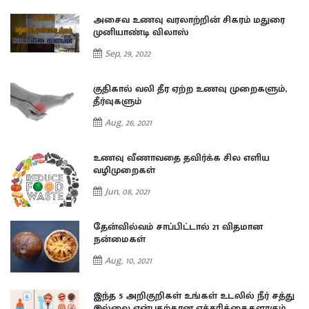
அசைவ உணவு வரலாற்றின் சிகரம் மதுரை
முனியாண்டி விலாஸ்
Sep, 29, 2022
குதிகால் வலி தீர ஏற்ற உணவு முறைகளும்,
தீர்வுகளும்
Aug, 26, 2021
உணவு வீணாவதை தவிர்க்க சில எளிய
வழிமுறைகள்
Jun, 08, 2021
தேன்வில்வம் சாப்பிட்டால் 21 விதமான
நன்மைகள்
Aug, 10, 2021
து
இந்த 5 அறிகுறிகள் உங்கள் உடலில் நீர் சத்து
இல்லை என்பதற்கான எச்சரிக்கைகளாகும்