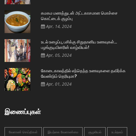
கமகம மணத்துடன் அட்டகாசமான மொச்சை
கொட்டைக் குழம்பு
Apr, 14, 2024
உடல் உழைப்பு, பசிக்கு சிறுதானிய உணவுகள்…
பழங்குடியினரின் வாழ்வியல்!
Apr, 05, 2024
கோடைகாலத்தில் எந்தெந்த உணவுகளை தவிர்க்க
வேண்டும் தெரியுமா?
Apr, 01, 2024
இணைப்புகள்
வேளாண் செய்திகள்
இயற்கை வேளாண்மை
சூழலியல்
உடல்நலம்