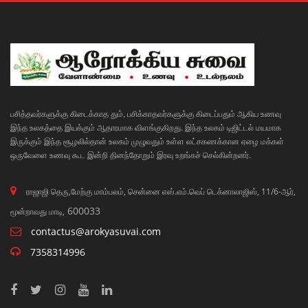
பசித்தவர்களுக்கு கிடைக்காத தும், பசிக்காதவர்களுக்கு கிடைப்பதும் ஆகிய உணவு
இந்த உலகத்தை இயக்கும் ஆதாரமாக விளங்குகிறது. இந்த உலகம் டிஜிட்டல் மயமாக
இருக்கும் இந்த சூழலில்தான் உலகம் முழுவதும் உள்ள லட்சகணக்கான ஏழை மக்கள்
ஒருவேளை உணவு கூட இன்றி தினந்தோறும் இரவு உறங்கச் செல்கின்றனர்.
ராஜாஜி தெரு,மேற்கு மாம்பலம், சென்னை எஸ்.எம்.வெப் டெக்னாலாஜிஸ், 11/6-ஆர்,
600033
மூன்றாவது மாடி,
contactus@arokyasuvai.com
7358314996