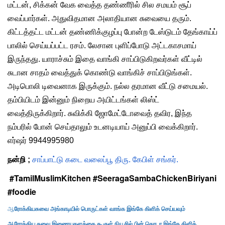
மட்டன், சிக்கன் வேக வைத்த தண்ணீரில் சில சமயம் சூப்
வைப்பார்கள். அதுவிதமான அலாதியான சுவையை தரும்.
கிட்டத்தட்ட மட்டன் தண்ணிக்குழப்பு போன்ற டேஸ்டுடம் தேங்காய்ப்
பாலில் செய்யப்பட்ட ரசம். லேசான புளிப்போடு அட்டகாசமாய்
இருந்தது. யாராச்சும் இதை வாங்கி சாப்பிடுகிறவர்கள் வீட்டில்
சுடான சாதம் வைத்துக் கொண்டு வாங்கிச் சாப்பிடுங்கள்.
அடிபொலி டிவைனாக இருக்கும். நல்ல தரமான வீட்டு சமையல்.
தம்பியிடம் இன்னும் நிறைய அயிட்டங்கள் லிஸ்ட்
வைத்திருக்கிறார்.
சுவிக்கி ஜோமேட்டோவைத் தவிர, இந்த
நம்பரில் போன் செய்தாலும் உடனடியாய் அனுப்பி வைக்கிறார்.
எர்ஷர் 9944995980
நன்றி ;
சாப்பாட்டு கடை வலைப்பூ திரு. கேபிள் சங்கர்.
#TamilMuslimKitchen #SeeragaSambaChickenBiriyani
#foodie
ஆ
ரோக்கியசுவை அங்காடியில் பொருட்கள் வாங்க இங்கே கிளிக் செய்யவும்
ஆரோக்கிய சுவை இணையதளத்தை கூகுள் நியூசில் பின் தொடர இங்கே கிளிக்