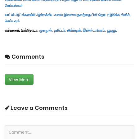
செய்யுங்கள்
வாட்ஸ் ஆப் சேனலில் ஆரோக்கிய சுவை இணையதளத்தை பின் தொடர இங்கே கிளிக்
செய்யவும்
எங்களைப் பின்தொடர:
முகநூல்
,
டிவிட்டர்
,
லிங்க்டின்
,
இன்ஸ்டாகிராம்
,
யூடியூப்
Comments
View More
Leave a Comments