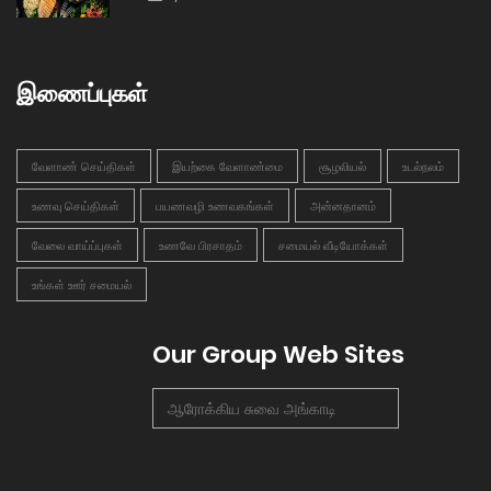
இணைப்புகள்
வேளாண் செய்திகள்
இயற்கை வேளாண்மை
சூழலியல்
உடல்நலம்
உணவு செய்திகள்
பயணவழி உணவகங்கள்
அன்னதானம்
வேலை வாய்ப்புகள்
உணவே பிரசாதம்
சமையல் வீடியோக்கள்
உங்கள் ஊர் சமையல்
Our Group Web Sites
ஆரோக்கிய சுவை அங்காடி