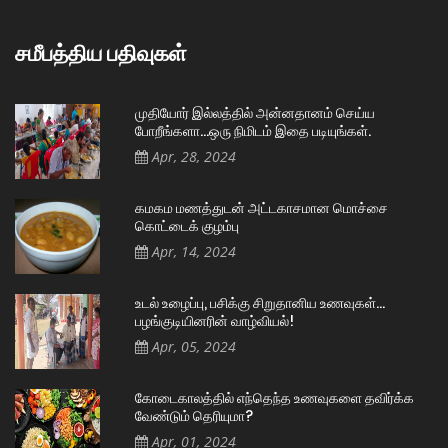
சமீபத்திய பதிவுகள்
முதியோர் இல்லத்தில் அன்னதானம் செய்ய
போறீங்களா…ஒரு நிமிடம் இதை படியுங்கள்.
Apr, 28, 2024
கமகம மணத்துடன் அட்டகாசமான மொச்சை
கொட்டைக் குழம்பு
Apr, 14, 2024
உடல் உழைப்பு, பசிக்கு சிறுதானிய உணவுகள்…
பழங்குடியினரின் வாழ்வியல்!
Apr, 05, 2024
கோடைகாலத்தில் எந்தெந்த உணவுகளை தவிர்க்க
வேண்டும் தெரியுமா?
Apr, 01, 2024