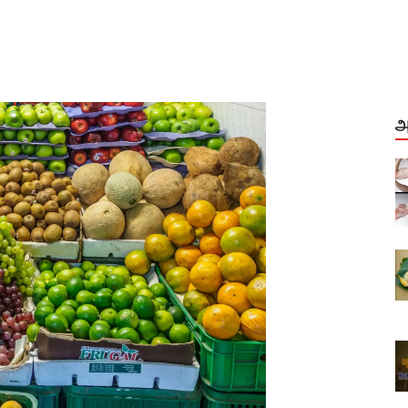
அ
மூட்டு வலி, முடக்கு வாதம்
்வுகள்...
முழுமையான தகவல்கள் தீர்வுகள்...
Aug, 04, 2021
த்துங்கள்
வாழை இலையை பயன்படுத்துங்கள்
உணவகங்களே...
Dec, 28, 2020
் சிகரம்
அசைவ உணவு வரலாற்றின் சிகரம்
ாஸ்
மதுரை முனியாண்டி விலாஸ்
Sep, 29, 2022