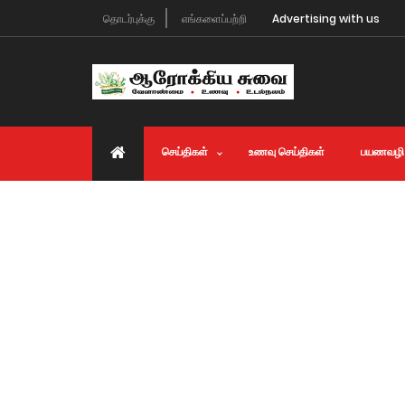
தொடர்புக்கு
எங்களைப்பற்றி
Advertising with us
செய்திகள்
உணவு செய்திகள்
பயணவழி