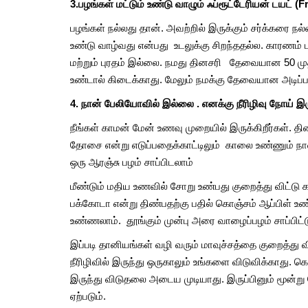
3.பழங்கள் மட்டும் உண்டு வாழும் ஃப்ரூட்டேரியன் டயட் 
பழங்கள் நல்லது தான். அவற்றில் இருக்கும் சர்க்கரை ந
உண்டு வாழ்வது என்பது உடலுக்கு சிறந்ததல்ல. காரணம் 
மற்றும் புரதம் இல்லை. நமது தினசரி தேவையான 50 முத
உண்டால் கிடைக்காது. மேலும் நமக்கு தேவையான அடிப்
4. நான் பேலியோவில் இல்லை . எனக்கு நீரிழிவு நோய் 
நீங்கள் காமன் மேன் உணவு முறையில் இருக்கிறீர்கள். 
தோசை என்று எடுப்பதைக்காட்டிலும் காலை உண்ணும் நான
ஒரு ஆரஞ்சு பழம் சாப்பிடலாம்
மீண்டும் மதிய உணவில் சோறு உண்பது குறைத்து விட்டு
பக்கோடா என்று திண்பதற்கு பதில் கொஞ்சம் ஆப்பிள் 
உண்ணலாம். தூங்கும் முன்பு அரை வாழைப்பழம் சாப்பிட்ட
இப்படி தானியங்கள் வழி வரும் மாவுச்சத்தை குறைத்து வ
நீரிழிவில் இருந்து ஒருகாலும் உங்களை விடுவிக்காது. க
இருந்து விடுதலை அடைய முடியாது. இருப்பினும் மூன்
ஏற்படும்.