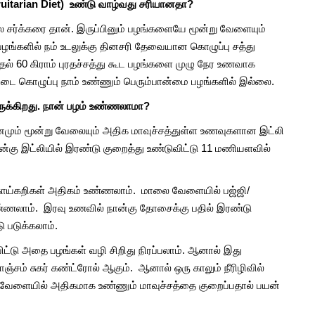
(Fruitarian Diet) உண்டு வாழ்வது சரியானதா?
ல்ல சர்க்கரை தான். இருப்பினும் பழங்களையே மூன்று வேளையும்
பழங்களில் நம் உடலுக்கு தினசரி தேவையான கொழுப்பு சத்து
ல் 60 கிராம் புரதச்சத்து கூட பழங்களை முழு நேர உணவாக
படை கொழுப்பு நாம் உண்ணும் பெரும்பான்மை பழங்களில் இல்லை.
இருக்கிறது. நான் பழம் உண்ணலாமா?
தினமும் மூன்று வேலையும் அதிக மாவுச்சத்துள்ள உணவுகளான இட்லி
்கு இட்லியில் இரண்டு குறைத்து உண்டுவிட்டு 11 மணியளவில்
 காய்கறிகள் அதிகம் உண்ணலாம்.
மாலை வேளையில் பஜ்ஜி/
உண்ணலாம். இரவு உணவில் நான்கு தோசைக்கு பதில் இரண்டு
ு படுக்கலாம்.
ிட்டு அதை பழங்கள் வழி சிறிது நிரப்பலாம். ஆனால் இது
ொஞ்சம் சுகர் கண்ட்ரோல் ஆகும். ஆனால் ஒரு காலும் நீரிழிவில்
று வேளையில் அதிகமாக உண்ணும் மாவுச்சத்தை குறைப்பதால் பயன்