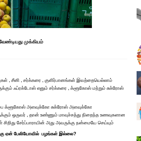
உணவு
குதிகால் வலி தீர ஏற்ற உணவு
முறைகளும், தீர்வுகளும்
Aug, 26, 2021
ேண்டியது முக்கியம்
்க சில
உணவு வீணாவதை தவிர்க்க சில
எளிய வழிமுறைகள்
Jun, 08, 2021
 21
தேன்வில்வம் சாப்பிட்டால் 21
விதமான நன்மைகள்
் , சீனி , சர்க்கரை , குளிர்பானங்கள் இவற்றையெல்லாம்
ும் ஃப்ரக்டோஸ் எனும் சர்க்கரை , க்ளூகோஸ் மற்றும் சுக்ரோஸ்
Aug, 10, 2021
கள் உடலில்
இந்த 5 அறிகுறிகள் உங்கள் உடலில்
ரப்பை க்ளூகோஸ் அளவுக்கோ சுக்ரோஸ் அளவுக்கோ
ற்கான
நீர் சத்து இல்லை என்பதற்கான
்கும் ஒருவர் , தான் உண்ணும் மாவுச்சத்து நிறைந்த உணவுகளான
எச்சரிக்கைகளாகும்
் சிறிது சேர்ப்பாராயின் அது அவருக்கு நன்மையே செய்யும்
May, 30, 2021
பிறகு ஏன் பேலியோவில் பழங்கள் இல்லை?
வைரம் |
பிரண்டை எனும் அற்புத வைரம் |