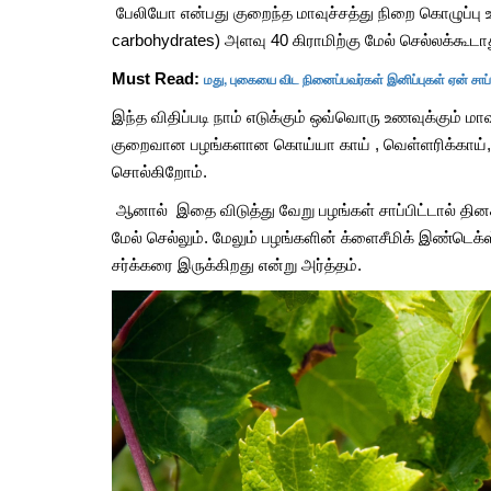
பிரண்டை மருத்துவ பயன
பேலியோ என்பது குறைந்த மாவுச்சத்து நிறை கொழுப்பு உண
carbohydrates) அளவு 40 கிராமிற்கு மேல் செல்லக்கூடா
Aug, 15, 2021
மது, புகையை விட நினைப்பவர்கள் இனிப்புகள் ஏன் சாப்
Must Read:
இந்த விதிப்படி நாம் எடுக்கும் ஒவ்வொரு உணவுக்கும் மாவ
குறைவான பழங்களான கொய்யா காய் , வெள்ளரிக்காய்,
சொல்கிறோம்.
ஆனால் இதை விடுத்து வேறு பழங்கள் சாப்பிட்டால் தினச
மேல் செல்லும். மேலும் பழங்களின் க்ளைசீமிக் இண்டெ
சர்க்கரை இருக்கிறது என்று அர்த்தம்.