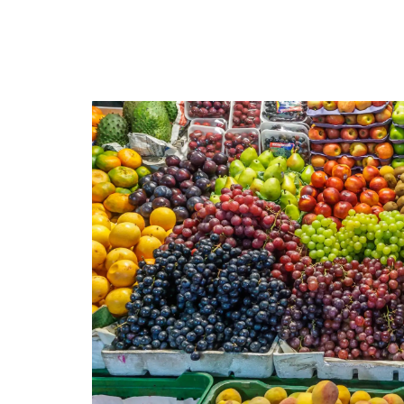
மூட்டு வலி, முடக்கு வாதம்
முழுமையான தகவல்கள் தீர
Aug, 04, 2021
வாழை இலையை பயன்படு
உணவகங்களே...
Dec, 28, 2020
அசைவ உணவு வரலாற்றின
மதுரை முனியாண்டி வில
Sep, 29, 2022