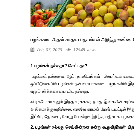
குதிகால் வலி தீர ஏற்ற 
முறைகளும், தீர்வுகளும்
Aug, 26, 2021
பழங்களை அதன் சாதக பாதகங்கள் அறிந்து உண்ண வ
உணவு வீணாவதை தவிர்க
எளிய வழிமுறைகள்
Feb, 07, 2023
12949 views
Jun, 08, 2021
1.பழங்கள் நல்லதா? கெட்டதா?
தேன்வில்வம் சாப்பிட்டால்
விதமான நன்மைகள்
பழங்கள் நல்லவை. ஆம். தானியங்கள் , செயற்கை உணவுகள
ஒப்பிடுகையில் பழங்கள் நன்மையானவை. பழங்களில் இருக்க
Aug, 10, 2021
எனும் சர்க்கரையை விட நல்லது.
இந்த 5 அறிகுறிகள் உங்
ஃப்ரக்டோஸ் எனும் இந்த சர்க்கரை நமது இன்சுலின் சு
நீர் சத்து இல்லை என்பத
அதிகமாக்குவதில்லை. எனவே காமன் மேன் டயட்டில் இருக
எச்சரிக்கைகளாகும்
இட்லி , தோசை , சோறு போன்றவற்றிற்கு பதிலாக பழங்கள
May, 30, 2021
2. பழங்கள் நல்லது செய்கின்றன என்று கூறுகிறீர்கள் 
பிரண்டை எனும் அற்புத 