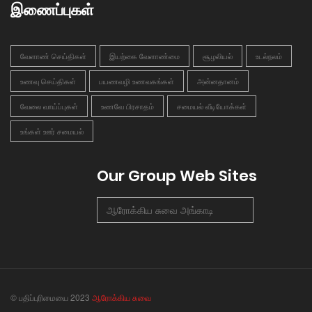
இணைப்புகள்
வேளாண் செய்திகள்
இயற்கை வேளாண்மை
சூழலியல்
உடல்நலம்
உணவு செய்திகள்
பயணவழி உணவகங்கள்
அன்னதானம்
வேலை வாய்ப்புகள்
உணவே பிரசாதம்
சமையல் வீடியோக்கள்
உங்கள் ஊர் சமையல்
Our Group Web Sites
ஆரோக்கிய சுவை அங்காடி
© பதிப்புரிமையை 2023
ஆரோக்கிய சுவை