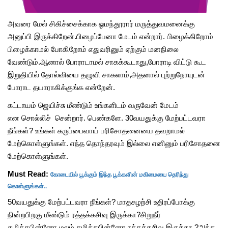
அவரை மேல் சிகிச்சைக்காக ஓமந்தூரார் மருத்துவமனைக்கு
அனுப்பி இருக்கிறேன்.பிழைப்பேனா மேடம் என்றார். பிழைக்கிறோம்
பிழைக்காமல் போகிறோம் எதுவரினும் ஏற்கும் மனநிலை
வேண்டும்.ஆனால் போராடாமல் சாகக்கூடாது,போராடி விட்டு கூட
இறுதியில் தோல்வியை தழுவி சாகலாம்,அதனால் புற்றுநோயுடன்
போராட தயாராகிக்குங்க என்றேன்.
கட்டாயம் ஜெயிச்சு மீண்டும் உங்களிடம் வருவேன் மேடம்
என சொல்லிச் சென்றார். பெண்களே. 30வயதுக்கு மேற்பட்டவரா
நீங்கள்? உங்கள் கருப்பைவாய் பரிசோதனையை தவறாமல்
மேற்கொள்ளுங்கள். எந்த தொந்தரவும் இல்லை எனினும் பரிசோதனை
மேற்கொள்ளுங்கள்.
கோடையில் பூக்கும் இந்த பூக்களின் மகிமையை தெரிந்து
Must Read:
கொள்ளுங்கள்..
50வயதுக்கு மேற்பட்டவரா நீங்கள்? மாதசுழற்சி உதிரப்போக்கு
நின்றபிறகு மீண்டும் ரத்தக்கசிவு இருக்கா?சிறுநீர்
கழித்தபின்னோ,மலம் கழித்தபின்னோ ரத்தக்கசிவு இருக்கா ?அந்த