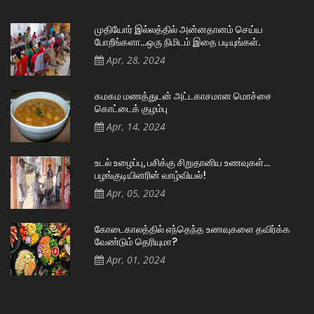
முதியோர் இல்லத்தில் அன்னதானம் செய்ய
போறீங்களா…ஒரு நிமிடம் இதை படியுங்கள்.
Apr, 28, 2024
கமகம மணத்துடன் அட்டகாசமான மொச்சை
கொட்டைக் குழம்பு
Apr, 14, 2024
உடல் உழைப்பு, பசிக்கு சிறுதானிய உணவுகள்…
பழங்குடியினரின் வாழ்வியல்!
Apr, 05, 2024
கோடைகாலத்தில் எந்தெந்த உணவுகளை தவிர்க்க
வேண்டும் தெரியுமா?
Apr, 01, 2024