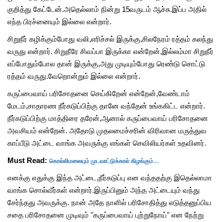
குறித்து கேட்டேன்.அதெல்லாம் நின்று 15வருடம் ஆச்சு.இப்ப அதில்
எந்த பிரச்னையும் இல்லை என்றார்.
சிறுநீர் கழிக்கும்போது வலி,எரிச்சல் இருக்கு,சிலநேரம் ரத்தம் கலந்து
வருது என்றார். சிறுநீரே சிவப்பா இருக்கா என்றேன்,இல்லம்மா சிறுநீர்
எப்போதும்போல தான் இருக்கு,அது முடியும்போது ரெண்டு சொட்டு
ரத்தம் வருது.வேறொன்றும் இல்லை என்றார்.
கருப்பைவாய் பரிசோதனை செய்கிறேன் என்றேன்,வேண்டாம்
மேடம்,சாதாரண நீர்கடுப்பிற்கு தானே வந்தேன் உங்ககிட்ட என்றார்.
நீர்கடுப்பிற்கு மாத்திரை தரேன்,ஆனால் கருப்பைவாய் பரிசோதனை
அவசியம் என்றேன். அதோடு முதலமைச்சரின் விரிவான மருத்துவ
காப்பீடு அட்டை வாங்க அவருக்கு எங்கள் செவிலியர்கள் உதவினர்.
கொல்லிமலையும் முடவாட்டுக்கால் கிழங்கும்…
Must Read:
எனக்கு எதுக்கு இந்த அட்டை,நீர்கடுப்பு என வந்ததற்கு இதெல்லாமா
வாங்க சொல்வீர்கள் என்றார்.இருப்பினும் அந்த அட்டையும் வந்து
சேர்ந்தது அவருக்கு. நான் அதே நாளில் பரிசோதித்து எடுத்தனுப்பிய
சதை பரிசோதனை முடிவும் "கருப்பைவாய் புற்றுநோய்" என நேற்று