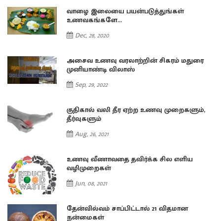
வாழை இலையை பயன்படுத்துங்கள்
உணவகங்களே...
Dec, 28, 2020
அசைவ உணவு வரலாற்றின் சிகரம் மதுரை
முனியாண்டி விலாஸ்
Sep, 29, 2022
குதிகால் வலி தீர ஏற்ற உணவு முறைகளும்,
தீர்வுகளும்
Aug, 26, 2021
உணவு வீணாவதை தவிர்க்க சில எளிய
வழிமுறைகள்
Jun, 08, 2021
தேன்வில்வம் சாப்பிட்டால் 21 விதமான
நன்மைகள்