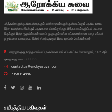
பசித்தவர்களுக்கு கிடைக்காத தும், பசிக்காதவர்களுக்கு கிடைப்பதும் ஆகிய உணவு
இந்த உலகத்தை இயக்கும் ஆதாரமாக விளங்குகிறது. இந்த உலகம் டிஜிட்டல் மயமாக
இருக்கும் இந்த சூழலில்தான் உலகம் முழுவதும் உள்ள லட்சகணக்கான ஏழை மக்கள்
ஒருவேளை உணவு கூட இன்றி தினந்தோறும் இரவு உறங்கச் செல்கின்றனர்.
ராஜாஜி தெரு,மேற்கு மாம்பலம், சென்னை எஸ்.எம்.வெப் டெக்னாலாஜிஸ், 11/6-ஆர்,
600033
மூன்றாவது மாடி,
contactus@arokyasuvai.com
7358314996
சமீபத்திய பதிவுகள்